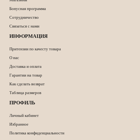
Бонусная программа
Сотрудничество
Связаться с нами
ИНФОРМАЦИЯ
Притензии по качесту товара
О нас
Доставка и оплата
Гарантии на товар
Как сделать возврат
Таблица размеров
ПРОФИЛЬ
Личный кабинет
Избранное
Политика конфиденциальности