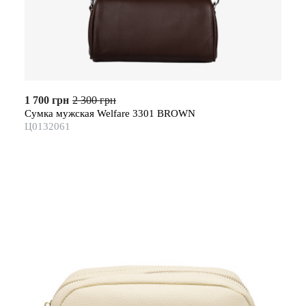
1 700 грн
2 300 грн
Сумка мужская Welfare 3301 BROWN
Ц0132061