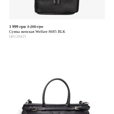
1 999 грн
3 200 грн
Сумка женская Welfare 8685 BLK
Ц0128425