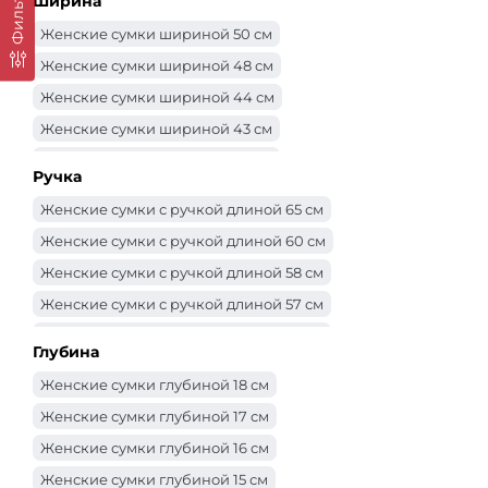
Фильтр
Ширина
Женские сумки шириной 50 см
Женские сумки шириной 48 см
Женские сумки шириной 44 см
Женские сумки шириной 43 см
Женские сумки шириной 42 см
Ручка
Женские сумки шириной 40 см
Женские сумки с ручкой длиной 65 см
Женские сумки шириной 39 см
Женские сумки с ручкой длиной 60 см
Женские сумки шириной 38 см
Женские сумки с ручкой длиной 58 см
Женские сумки шириной 37 см
Женские сумки с ручкой длиной 57 см
Женские сумки шириной 36 см
Женские сумки с ручкой длиной 56 см
Женские сумки шириной 35 см
Глубина
Женские сумки с ручкой длиной 55 см
Женские сумки шириной 34 см
Женские сумки глубиной 18 см
Женские сумки с ручкой длиной 52 см
Женские сумки шириной 33 см
Женские сумки глубиной 17 см
Женские сумки с ручкой длиной 50 см
Женские сумки шириной 32 см
Женские сумки глубиной 16 см
Женские сумки с ручкой длиной 48 см
Женские сумки шириной 31 см
Женские сумки глубиной 15 см