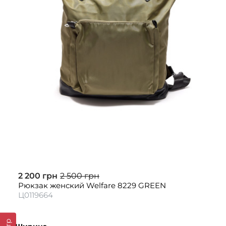
2 200 грн
2 500 грн
Рюкзак женский Welfare 8229 GREEN
Ц0119664