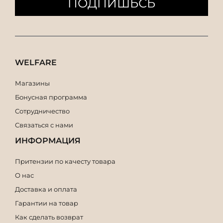
ПОДПИШЬСЬ
Женские сумки с ручкой длиной 9 см
Женские сумки высотой 23 см
Женские сумки с ручкой длиной 8 см
Женские сумки высотой 22 см
Женские сумки с ручкой длиной 7 см
Женские сумки высотой 21 см
Женские сумки высотой 20 см
WELFARE
Женские сумки высотой 19 см
Магазины
Женские сумки высотой 18 см
Бонусная программа
Женские сумки высотой 17 см
Сотрудничество
Женские сумки высотой 16 см
Связаться с нами
Женские сумки высотой 15 см
ИНФОРМАЦИЯ
Женские сумки высотой 14 см
Женские сумки высотой 13 см
Притензии по качесту товара
Женские сумки высотой 12 см
О нас
Женские сумки высотой 11 см
Доставка и оплата
Женские сумки высотой 10 см
Гарантии на товар
Как сделать возврат