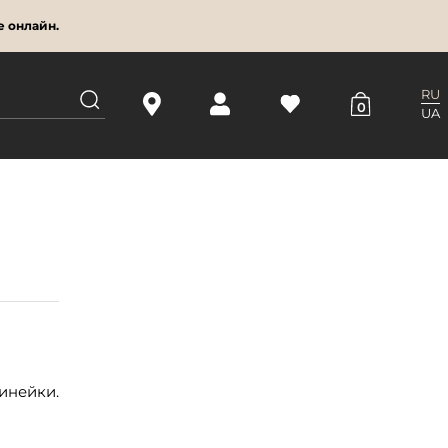
е онлайн.
RU
0
UA
инейки.