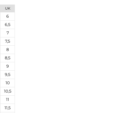
UK
6
6,5
7
7,5
8
8,5
9
9,5
10
10,5
11
11,5