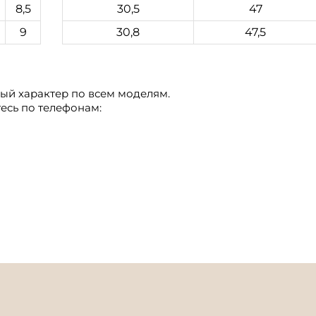
8,5
30,5
47
9
30,8
47,5
й характер по всем моделям.
сь по телефонам: