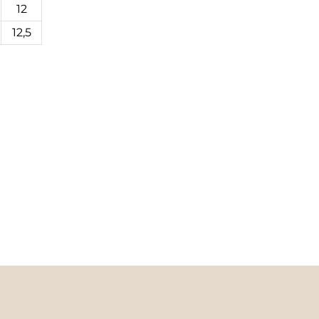
12
12,5