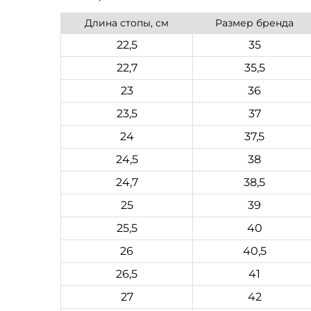
Длина стопы, см
Размер бренда
22,5
35
22,7
35,5
23
36
23,5
37
24
37,5
24,5
38
24,7
38,5
25
39
25,5
40
26
40,5
26,5
41
27
42