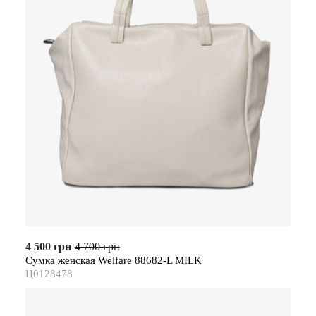
4 500 грн
4 700 грн
Сумка женская Welfare 88682-L MILK
Ц0128478