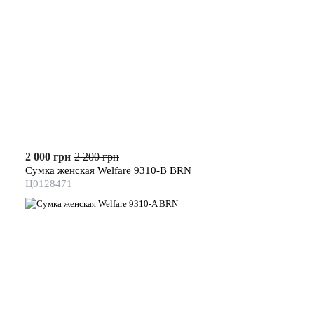
2 000 грн
2 200 грн
Сумка женская Welfare 9310-B BRN
Ц0128471