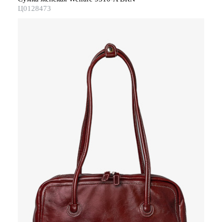
Ц0128473