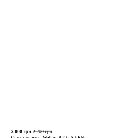
2 000 грн
2 200 грн
Сумка женская Welfare 9310-A BRN