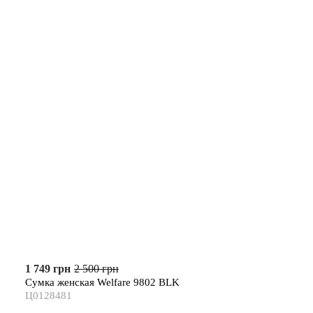
1 749 грн
2 500 грн
Сумка женская Welfare 9802 BLK
Ц0128481