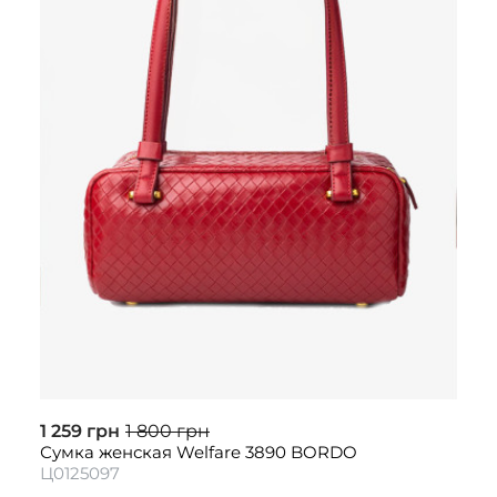
1 259 грн
1 800 грн
Сумка женская Welfare 3890 BORDO
Ц0125097