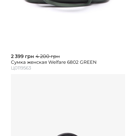
2 399 грн
4 200 грн
Сумка женская Welfare 6802 GREEN
Ц0119563