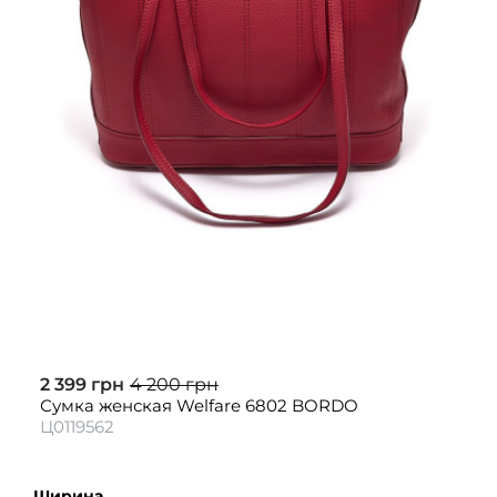
2 399 грн
4 200 грн
Сумка женская Welfare 6802 BORDO
Ц0119562
Ширина