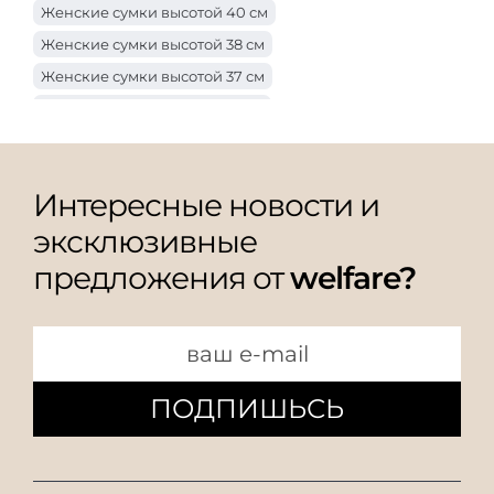
Женские сумки с ручкой длиной 36 см
Женские сумки высотой 40 см
Женские сумки шириной 27 см
Женские сумки глубиной 11 см
Женские сумки с ручкой длиной 28 см
Женские сумки высотой 38 см
Женские сумки шириной 26 см
Женские сумки глубиной 10 см
Женские сумки с ручкой длиной 27 см
Женские сумки высотой 37 см
Женские сумки шириной 25 см
Женские сумки глубиной 9 см
Женские сумки с ручкой длиной 25 см
Женские сумки высотой 35 см
Женские сумки шириной 24 см
Женские сумки глубиной 8 см
Женские сумки с ручкой длиной 24 см
Женские сумки высотой 34 см
Женские сумки шириной 23 см
Женские сумки глубиной 7 см
Женские сумки с ручкой длиной 23 см
Женские сумки высотой 32 см
Женские сумки шириной 22 см
Женские сумки глубиной 6 см
Интересные новости и
Женские сумки с ручкой длиной 22 см
Женские сумки высотой 31 см
Женские сумки шириной 21 см
Женские сумки глубиной 5 см
эксклюзивные
Женские сумки с ручкой длиной 21 см
Женские сумки высотой 30 см
Женские сумки шириной 20 см
Женские сумки глубиной 3 см
Женские сумки с ручкой длиной 20 см
предложения от
Женские сумки высотой 29 см
welfare?
Женские сумки шириной 19 см
Женские сумки с ручкой длиной 19 см
Женские сумки высотой 28 см
Женские сумки шириной 18 см
Женские сумки с ручкой длиной 18 см
Женские сумки высотой 27 см
Женские сумки шириной 15 см
Женские сумки с ручкой длиной 17 см
Женские сумки высотой 26 см
Женские сумки с ручкой длиной 10 см
Женские сумки высотой 25 см
ПОДПИШЬСЬ
Женские сумки с ручкой длиной 9 см
Женские сумки высотой 23 см
Женские сумки с ручкой длиной 8 см
Женские сумки высотой 22 см
Женские сумки с ручкой длиной 7 см
Женские сумки высотой 21 см