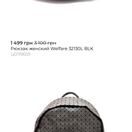
1 499 грн
3 100 грн
Рюкзак женский Welfare 32130L BLK
Ц0119659