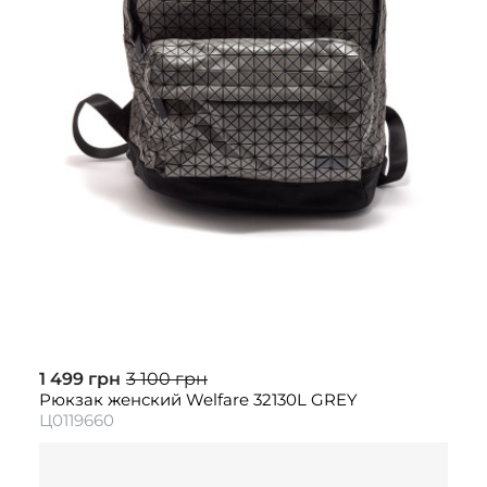
1 499 грн
3 100 грн
Рюкзак женский Welfare 32130L GREY
Ц0119660