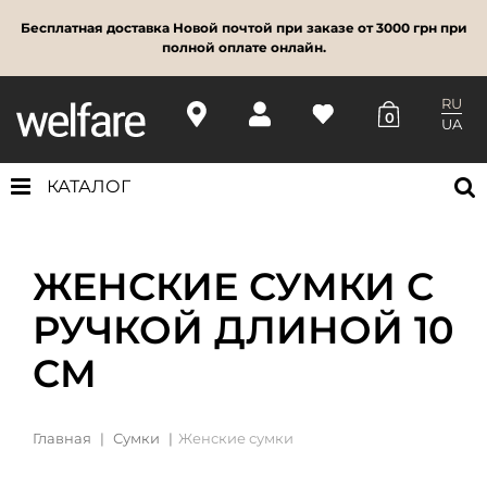
Бесплатная доставка Новой почтой при заказе от 3000 грн при
полной оплате онлайн.
RU
0
UA
КАТАЛОГ
ЖЕНСКИЕ СУМКИ С
РУЧКОЙ ДЛИНОЙ 10
СМ
Главная
Сумки
Женские сумки