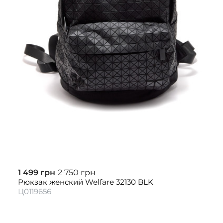
1 499 грн
2 750 грн
Рюкзак женский Welfare 32130 BLK
Ц0119656