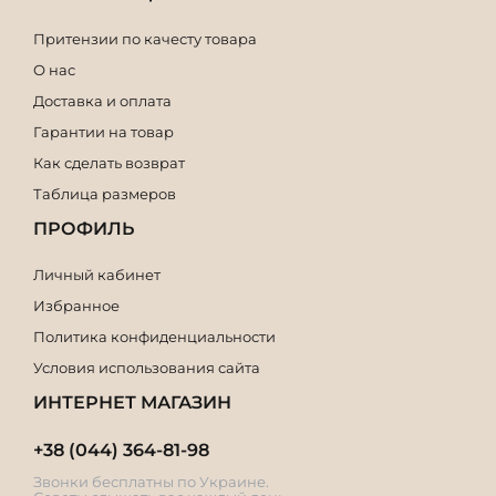
Женские сумки высотой 13 см
Притензии по качесту товара
Женские сумки высотой 12 см
О нас
Женские сумки высотой 11 см
Доставка и оплата
Женские сумки высотой 10 см
Гарантии на товар
Как сделать возврат
Таблица размеров
ПРОФИЛЬ
Личный кабинет
Избранное
Политика конфиденциальности
Условия использования сайта
ИНТЕРНЕТ МАГАЗИН
+38 (044) 364-81-98
Звонки бесплатны по Украине.