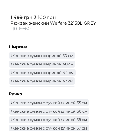
1 499 грн
3 100 грн
Рюкзак женский Welfare 32130L GREY
Ц0119660
Ширина
Женские сумки шириной 50 см
Женские сумки шириной 48 см
Женские сумки шириной 44 см
Женские сумки шириной 43 см
Женские сумки шириной 42 см
Ручка
Женские сумки шириной 40 см
Женские сумки с ручкой длиной 65 см
Женские сумки шириной 39 см
Женские сумки с ручкой длиной 60 см
Женские сумки шириной 38 см
Женские сумки с ручкой длиной 58 см
Женские сумки шириной 37 см
Женские сумки с ручкой длиной 57 см