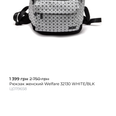
1 399 грн
2 750 грн
Рюкзак женский Welfare 32130 WHITE/BLK
Ц0119658