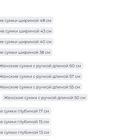
е сумки шириной 48 см
е сумки шириной 43 см
е сумки шириной 40 см
е сумки шириной 38 см
е сумки шириной 36 см
Женские сумки с ручкой длиной 60 см
е сумки шириной 34 см
Женские сумки с ручкой длиной 57 см
е сумки шириной 32 см
Женские сумки с ручкой длиной 55 см
е сумки шириной 30 см
Женские сумки с ручкой длиной 50 см
е сумки шириной 28 см
Женские сумки с ручкой длиной 42 см
 сумки глубиной 17 см
е сумки шириной 26 см
Женские сумки с ручкой длиной 38 см
 сумки глубиной 15 см
е сумки шириной 24 см
Женские сумки с ручкой длиной 28 см
е сумки глубиной 13 см
е сумки шириной 22 см