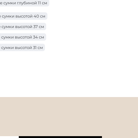
Женские сумки с ручкой длиной 25 см
 сумки глубиной 11 см
е сумки шириной 20 см
Женские сумки с ручкой длиной 23 см
е сумки глубиной 9 см
 сумки высотой 40 см
е сумки шириной 18 см
Женские сумки с ручкой длиной 21 см
 сумки глубиной 7 см
 сумки высотой 37 см
Женские сумки с ручкой длиной 19 см
 сумки глубиной 5 см
сумки высотой 34 см
Женские сумки с ручкой длиной 17 см
сумки высотой 31 см
Женские сумки с ручкой длиной 9 см
 сумки высотой 29 см
енские сумки с ручкой длиной 7 см
 сумки высотой 27 см
сумки высотой 25 см
сумки высотой 22 см
сумки высотой 20 см
сумки высотой 18 см
сумки высотой 16 см
сумки высотой 14 см