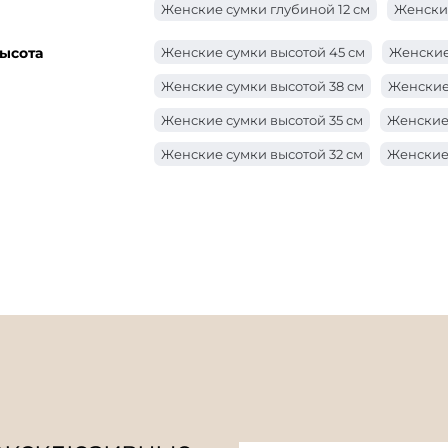
Женские сумки с ручкой длиной 27 см
Женские сумки глубиной 12 см
Женские
Женские сумки шириной 21 см
Женски
Женские сумки с ручкой длиной 24 см
Женские сумки глубиной 10 см
Женски
ысота
Женские сумки высотой 45 см
Женские
Женские сумки шириной 19 см
Женски
Женские сумки с ручкой длиной 22 см
Женские сумки глубиной 8 см
Женские
Женские сумки высотой 38 см
Женские
Женские сумки шириной 15 см
Женские сумки с ручкой длиной 20 см
Женские сумки глубиной 6 см
Женские
Женские сумки высотой 35 см
Женские 
Женские сумки с ручкой длиной 18 см
Женские сумки глубиной 3 см
Женские сумки высотой 32 см
Женские 
Женские сумки с ручкой длиной 10 см
Женские сумки высотой 30 см
Женские
Женские сумки с ручкой длиной 8 см
Ж
Женские сумки высотой 28 см
Женские
Женские сумки высотой 26 см
Женские 
Женские сумки высотой 23 см
Женские 
Женские сумки высотой 21 см
Женские 
Женские сумки высотой 19 см
Женские 
Женские сумки высотой 17 см
Женские 
Женские сумки высотой 15 см
Женские 