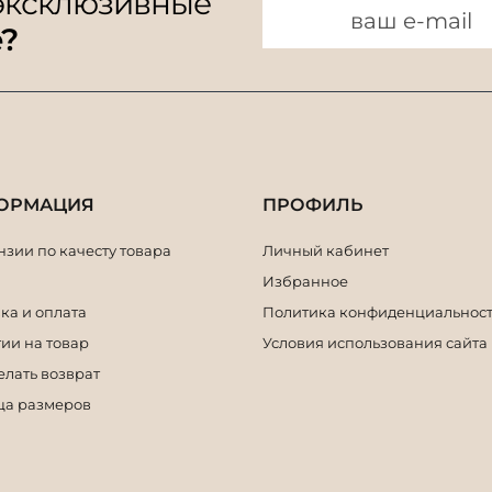
 эксклюзивные
Женские сумки высотой 13 см
Женские 
e?
Женские сумки высотой 11 см
Женские 
ОРМАЦИЯ
ПРОФИЛЬ
зии по качесту товара
Личный кабинет
Избранное
ка и оплата
Политика конфиденциальнос
ии на товар
Условия использования сайта
елать возврат
ца размеров