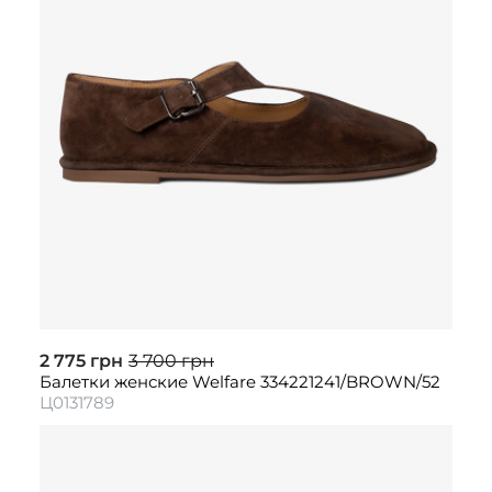
2 775 грн
3 700 грн
Балетки женские Welfare 334221241/BROWN/52
Ц0131789