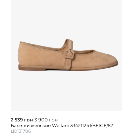
2 539 грн
3 900 грн
Балетки женские Welfare 334211241/BEIGE/52
Ц0131786