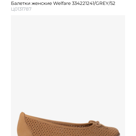
Балетки женские Welfare 334221241/GREY/52
Ц0131787