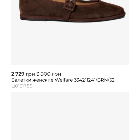
2 729 грн
3 900 грн
Балетки женские Welfare 334211241/BRN/52
Ц0131785