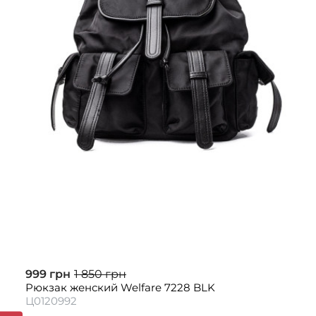
999 грн
1 850 грн
Рюкзак женский Welfare 7228 BLK
Ц0120992