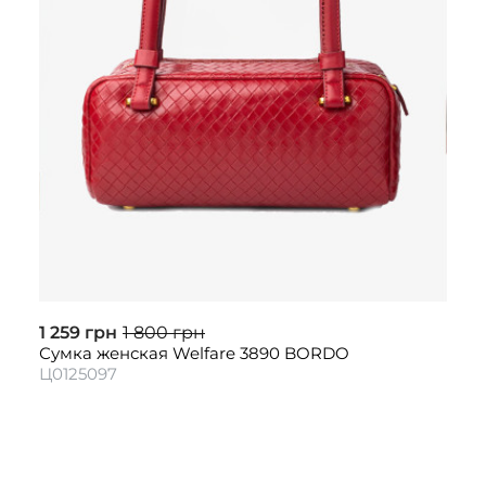
1 259 грн
1 800 грн
Сумка женская Welfare 3890 BORDO
Ц0125097