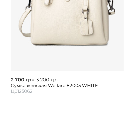
2 700 грн
3 200 грн
Сумка женская Welfare 82005 WHITE
Ц0125062