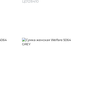
Ц0128410