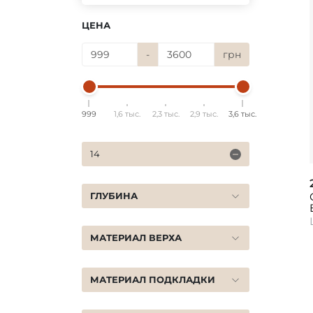
ЦЕНА
-
грн
999
1,6 тыс.
2,3 тыс.
2,9 тыс.
3,6 тыс.
14
ГЛУБИНА
МАТЕРИАЛ ВЕРХА
МАТЕРИАЛ ПОДКЛАДКИ