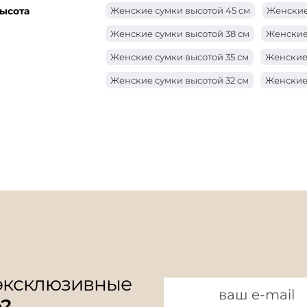
Женские сумки глубиной 10 см
Женски
ысота
Женские сумки высотой 45 см
Женские
Женские сумки шириной 19 см
Женски
Женские сумки с ручкой длиной 22 см
Женские сумки глубиной 8 см
Женские
Женские сумки высотой 38 см
Женские
Женские сумки шириной 15 см
Женские сумки с ручкой длиной 20 см
Женские сумки глубиной 6 см
Женские
Женские сумки высотой 35 см
Женские 
Женские сумки с ручкой длиной 18 см
Женские сумки глубиной 3 см
Женские сумки высотой 32 см
Женские 
Женские сумки с ручкой длиной 10 см
Женские сумки высотой 30 см
Женские
Женские сумки с ручкой длиной 8 см
Ж
Женские сумки высотой 28 см
Женские
Женские сумки высотой 26 см
Женские 
Женские сумки высотой 23 см
Женские 
Женские сумки высотой 21 см
Женские 
Женские сумки высотой 19 см
Женские 
Женские сумки высотой 17 см
Женские 
Женские сумки высотой 15 см
Женские 
 эксклюзивные
Женские сумки высотой 13 см
Женские 
e?