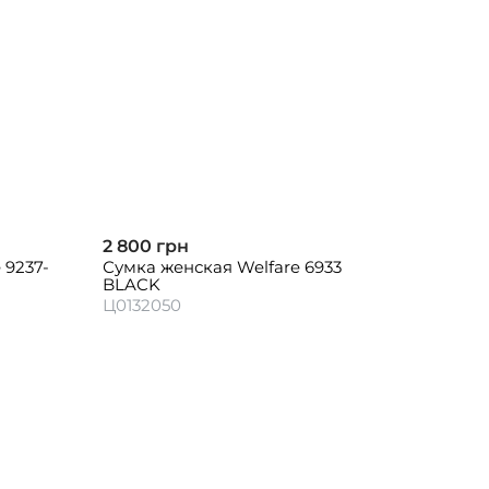
2 800 грн
 9237-
Сумка женская Welfare 6933
BLACK
Ц0132050