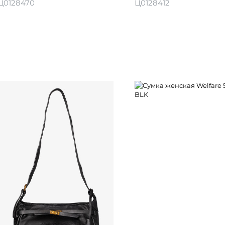
Ц0128470
Ц0128412