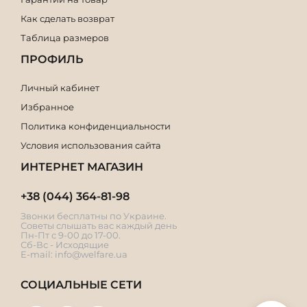
Как сделать возврат
Таблица размеров
ПРОФИЛЬ
Личный кабинет
Избранное
Политика конфиденциальности
Условия использования сайта
ИНТЕРНЕТ МАГАЗИН
+38 (044) 364-81-98
Звонки бесплатны по Украине.
Советы слышать вас каждый день
Пн-Пт с 9-00 до 17-00.
Сб-Вс - Исходящие
E-mail:
info@welfare.ua
СОЦИАЛЬНЫЕ СЕТИ