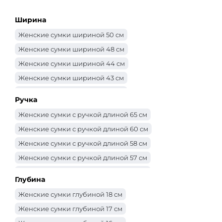
Ширина
Женские сумки шириной 50 см
Женские сумки шириной 48 см
Женские сумки шириной 44 см
Женские сумки шириной 43 см
Женские сумки шириной 42 см
Ручка
Женские сумки шириной 40 см
Женские сумки с ручкой длиной 65 см
Женские сумки шириной 39 см
Женские сумки с ручкой длиной 60 см
Женские сумки шириной 38 см
Женские сумки с ручкой длиной 58 см
Женские сумки шириной 37 см
Женские сумки с ручкой длиной 57 см
Женские сумки шириной 36 см
Женские сумки с ручкой длиной 56 см
Женские сумки шириной 35 см
Глубина
Женские сумки с ручкой длиной 55 см
Женские сумки шириной 34 см
Женские сумки глубиной 18 см
Женские сумки с ручкой длиной 52 см
Женские сумки шириной 33 см
Женские сумки глубиной 17 см
Женские сумки с ручкой длиной 50 см
Женские сумки шириной 32 см