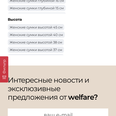
Женские сумки глубиной 16 см
Женские сумки с ручкой длиной 48 см
Женские сумки шириной 31 см
Женские сумки глубиной 15 см
Женские сумки с ручкой длиной 42 см
Женские сумки шириной 30 см
Женские сумки глубиной 14 см
Женские сумки с ручкой длиной 40 см
Высота
Женские сумки шириной 29 см
Женские сумки глубиной 13 см
Женские сумки с ручкой длиной 38 см
Женские сумки высотой 45 см
Женские сумки шириной 28 см
Женские сумки глубиной 12 см
Женские сумки с ручкой длиной 36 см
Женские сумки высотой 40 см
Женские сумки шириной 27 см
Женские сумки глубиной 11 см
Женские сумки с ручкой длиной 28 см
Женские сумки высотой 38 см
Женские сумки шириной 26 см
Женские сумки глубиной 10 см
Женские сумки с ручкой длиной 27 см
Женские сумки высотой 37 см
Женские сумки шириной 25 см
Женские сумки глубиной 9 см
Женские сумки с ручкой длиной 25 см
Женские сумки высотой 35 см
Женские сумки шириной 24 см
Женские сумки глубиной 8 см
Фильтр
Женские сумки с ручкой длиной 24 см
Женские сумки высотой 34 см
Женские сумки шириной 23 см
Женские сумки глубиной 7 см
Женские сумки с ручкой длиной 23 см
Женские сумки высотой 32 см
Женские сумки шириной 22 см
Женские сумки глубиной 6 см
Интересные новости и
Женские сумки с ручкой длиной 22 см
Женские сумки высотой 31 см
Женские сумки шириной 21 см
Женские сумки глубиной 5 см
эксклюзивные
Женские сумки с ручкой длиной 21 см
Женские сумки высотой 30 см
Женские сумки шириной 20 см
Женские сумки глубиной 3 см
Женские сумки с ручкой длиной 20 см
предложения от
Женские сумки высотой 29 см
welfare?
Женские сумки шириной 19 см
Женские сумки с ручкой длиной 19 см
Женские сумки высотой 28 см
Женские сумки шириной 18 см
Женские сумки с ручкой длиной 18 см
Женские сумки высотой 27 см
Женские сумки шириной 15 см