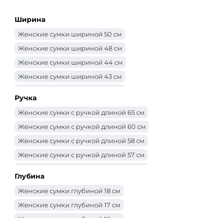
Ширина
Женские сумки шириной 50 см
Женские сумки шириной 48 см
Женские сумки шириной 44 см
Женские сумки шириной 43 см
Женские сумки шириной 42 см
Ручка
Женские сумки шириной 40 см
Женские сумки с ручкой длиной 65 см
Женские сумки шириной 39 см
Женские сумки с ручкой длиной 60 см
Женские сумки шириной 38 см
Женские сумки с ручкой длиной 58 см
Женские сумки шириной 37 см
Женские сумки с ручкой длиной 57 см
Женские сумки шириной 36 см
Женские сумки с ручкой длиной 56 см
Женские сумки шириной 35 см
Глубина
Женские сумки с ручкой длиной 55 см
Женские сумки шириной 34 см
Женские сумки глубиной 18 см
Женские сумки с ручкой длиной 52 см
Женские сумки шириной 33 см
Женские сумки глубиной 17 см
Женские сумки с ручкой длиной 50 см
Женские сумки шириной 32 см