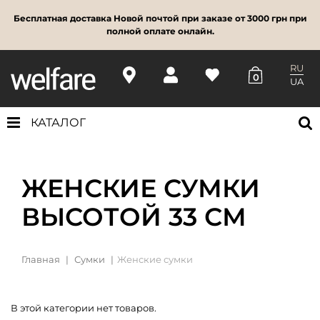
Бесплатная доставка Новой почтой при заказе от 3000 грн при
полной оплате онлайн.
RU
0
UA
КАТАЛОГ
ЖЕНСКИЕ СУМКИ
ВЫСОТОЙ 33 СМ
Главная
Сумки
Женские сумки
В этой категории нет товаров.