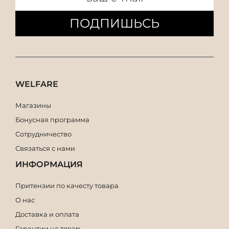
Женские сумки с ручкой длиной 17 см
Женские сумки высотой 26 см
Женские сумки с ручкой длиной 10 см
Женские сумки высотой 25 см
ПОДПИШЬСЬ
Женские сумки с ручкой длиной 9 см
Женские сумки высотой 23 см
Женские сумки с ручкой длиной 8 см
Женские сумки высотой 22 см
Женские сумки высотой 21 см
Женские сумки высотой 20 см
WELFARE
Женские сумки высотой 19 см
Магазины
Женские сумки высотой 18 см
Бонусная программа
Женские сумки высотой 17 см
Сотрудничество
Женские сумки высотой 16 см
Связаться с нами
Женские сумки высотой 15 см
ИНФОРМАЦИЯ
Женские сумки высотой 14 см
Женские сумки высотой 13 см
Притензии по качесту товара
Женские сумки высотой 12 см
О нас
Женские сумки высотой 11 см
Доставка и оплата
Женские сумки высотой 10 см
Гарантии на товар