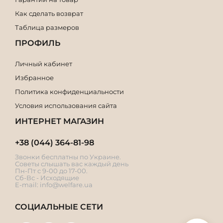
Как сделать возврат
Таблица размеров
ПРОФИЛЬ
Личный кабинет
Избранное
Политика конфиденциальности
Условия использования сайта
ИНТЕРНЕТ МАГАЗИН
+38 (044) 364-81-98
Звонки бесплатны по Украине.
Советы слышать вас каждый день
Пн-Пт с 9-00 до 17-00.
Сб-Вс - Исходящие
E-mail:
info@welfare.ua
СОЦИАЛЬНЫЕ СЕТИ