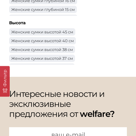
Женские сумки глубиной 16 см
Женские сумки с ручкой длиной 48 см
Женские сумки шириной 31 см
Женские сумки глубиной 15 см
Женские сумки с ручкой длиной 42 см
Женские сумки шириной 30 см
Женские сумки глубиной 14 см
Женские сумки с ручкой длиной 40 см
Высота
Женские сумки шириной 29 см
Женские сумки глубиной 13 см
Женские сумки с ручкой длиной 38 см
Женские сумки высотой 45 см
Женские сумки шириной 28 см
Женские сумки глубиной 12 см
Женские сумки с ручкой длиной 36 см
Женские сумки высотой 40 см
Женские сумки шириной 27 см
Женские сумки глубиной 11 см
Женские сумки с ручкой длиной 28 см
Женские сумки высотой 38 см
Женские сумки шириной 26 см
Женские сумки глубиной 10 см
Женские сумки с ручкой длиной 27 см
Женские сумки высотой 37 см
Женские сумки шириной 25 см
Женские сумки глубиной 9 см
Женские сумки с ручкой длиной 25 см
Женские сумки высотой 35 см
Женские сумки шириной 24 см
Женские сумки глубиной 8 см
Фильтр
Женские сумки с ручкой длиной 24 см
Женские сумки высотой 34 см
Женские сумки шириной 23 см
Женские сумки глубиной 7 см
Женские сумки с ручкой длиной 23 см
Женские сумки высотой 32 см
Женские сумки шириной 22 см
Женские сумки глубиной 6 см
Интересные новости и
Женские сумки с ручкой длиной 22 см
Женские сумки высотой 31 см
Женские сумки шириной 21 см
Женские сумки глубиной 5 см
эксклюзивные
Женские сумки с ручкой длиной 21 см
Женские сумки высотой 30 см
Женские сумки шириной 20 см
Женские сумки глубиной 3 см
Женские сумки с ручкой длиной 20 см
предложения от
Женские сумки высотой 29 см
welfare?
Женские сумки шириной 19 см
Женские сумки с ручкой длиной 19 см
Женские сумки высотой 28 см
Женские сумки шириной 18 см
Женские сумки с ручкой длиной 18 см
Женские сумки высотой 27 см
Женские сумки шириной 15 см