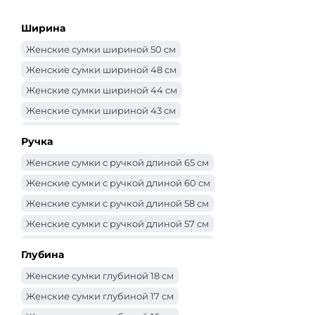
Ширина
Женские сумки шириной 50 см
Женские сумки шириной 48 см
Женские сумки шириной 44 см
Женские сумки шириной 43 см
Женские сумки шириной 42 см
Ручка
Женские сумки шириной 40 см
Женские сумки с ручкой длиной 65 см
Женские сумки шириной 39 см
Женские сумки с ручкой длиной 60 см
Женские сумки шириной 38 см
Женские сумки с ручкой длиной 58 см
Женские сумки шириной 37 см
Женские сумки с ручкой длиной 57 см
Женские сумки шириной 36 см
Женские сумки с ручкой длиной 56 см
Женские сумки шириной 35 см
Глубина
Женские сумки с ручкой длиной 55 см
Женские сумки шириной 34 см
Женские сумки глубиной 18 см
Женские сумки с ручкой длиной 52 см
Женские сумки шириной 33 см
Женские сумки глубиной 17 см
Женские сумки с ручкой длиной 50 см
Женские сумки шириной 32 см