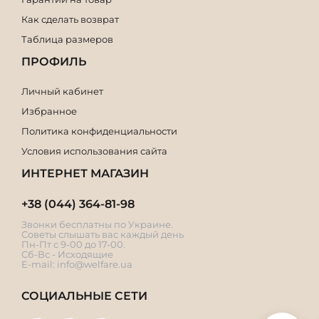
Как сделать возврат
Таблица размеров
ПРОФИЛЬ
Личный кабинет
Избранное
Политика конфиденциальности
Условия использования сайта
ИНТЕРНЕТ МАГАЗИН
+38 (044) 364-81-98
Звонки бесплатны по Украине.
Советы слышать вас каждый день
Пн-Пт с 9-00 до 17-00.
Сб-Вс - Исходящие
E-mail:
info@welfare.ua
СОЦИАЛЬНЫЕ СЕТИ