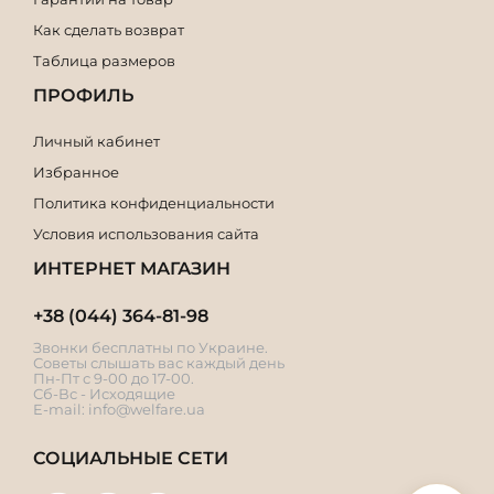
Как сделать возврат
Таблица размеров
ПРОФИЛЬ
Личный кабинет
Избранное
Политика конфиденциальности
Условия использования сайта
ИНТЕРНЕТ МАГАЗИН
+38 (044) 364-81-98
Звонки бесплатны по Украине.
Советы слышать вас каждый день
Пн-Пт с 9-00 до 17-00.
Сб-Вс - Исходящие
E-mail:
info@welfare.ua
СОЦИАЛЬНЫЕ СЕТИ