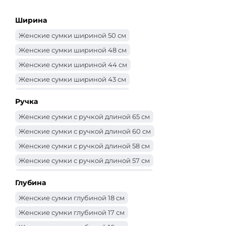
Ширина
Женские сумки шириной 50 см
Женские сумки шириной 48 см
Женские сумки шириной 44 см
Женские сумки шириной 43 см
Женские сумки шириной 42 см
Ручка
Женские сумки шириной 40 см
Женские сумки с ручкой длиной 65 см
Женские сумки шириной 39 см
Женские сумки с ручкой длиной 60 см
Женские сумки шириной 38 см
Женские сумки с ручкой длиной 58 см
Женские сумки шириной 37 см
Женские сумки с ручкой длиной 57 см
Женские сумки шириной 36 см
Женские сумки с ручкой длиной 56 см
Женские сумки шириной 35 см
Глубина
Женские сумки с ручкой длиной 55 см
Женские сумки шириной 34 см
Женские сумки глубиной 18 см
Женские сумки с ручкой длиной 52 см
Женские сумки шириной 33 см
Женские сумки глубиной 17 см
Женские сумки с ручкой длиной 50 см
Женские сумки шириной 32 см