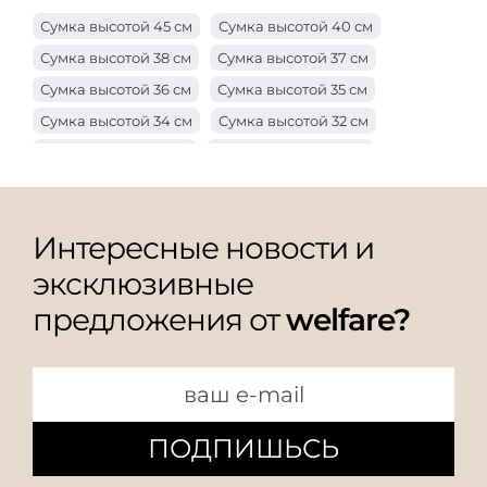
Сумка шириной 14 см
Сумка глубиной 8 см
Сумка глубиной 7 см
Сумка с ручкой длиной 42 см
Сумка высотой 45 см
Сумка высотой 40 см
Сумка глубиной 6 см
Сумка глубиной 5 см
Сумка с ручкой длиной 40 см
Сумка высотой 38 см
Сумка высотой 37 см
Сумка глубиной 3 см
Сумка глубиной 2 см
Сумка с ручкой длиной 38 см
Сумка высотой 36 см
Сумка высотой 35 см
Сумка глубиной 1 см
Сумка с ручкой длиной 36 см
Сумка высотой 34 см
Сумка высотой 32 см
Сумка с ручкой длиной 28 см
Сумка высотой 31 см
Сумка высотой 30 см
Сумка с ручкой длиной 27 см
Сумка высотой 29 см
Сумка высотой 28 см
Сумка с ручкой длиной 25 см
Сумка высотой 27 см
Сумка высотой 26 см
Интересные новости и
Сумка с ручкой длиной 24 см
Сумка высотой 25 см
Сумка высотой 24 см
эксклюзивные
Сумка с ручкой длиной 23 см
Сумка высотой 23 см
Сумка высотой 22 см
Сумка с ручкой длиной 22 см
предложения от
Сумка высотой 21 см
Сумка высотой 20 см
welfare?
Сумка с ручкой длиной 21 см
Сумка высотой 19 см
Сумка высотой 18 см
Сумка с ручкой длиной 20 см
Сумка высотой 17 см
Сумка высотой 16 см
Сумка с ручкой длиной 19 см
Сумка высотой 15 см
Сумка высотой 14 см
Сумка с ручкой длиной 18 см
Сумка высотой 13 см
Сумка высотой 12 см
ПОДПИШЬСЬ
Сумка с ручкой длиной 17 см
Сумка высотой 11 см
Сумка высотой 10 см