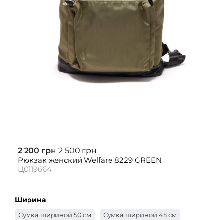
2 200 грн
2 500 грн
Рюкзак женский Welfare 8229 GREEN
Ц0119664
Ширина
Сумка шириной 50 см
Сумка шириной 48 см