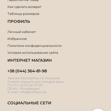
Как сделать возврат
Таблица размеров
ПРОФИЛЬ
Личный кабинет
Избранное
Политика конфиденциальности
Условия использования сайта
ИНТЕРНЕТ МАГАЗИН
+38 (044) 364-81-98
Звонки бесплатны по Украине.
Советы слышать вас каждый день
Пн-Пт с 9-00 до 17-00.
Сб-Вс - Исходящие
E-mail:
info@welfare.ua
СОЦИАЛЬНЫЕ СЕТИ