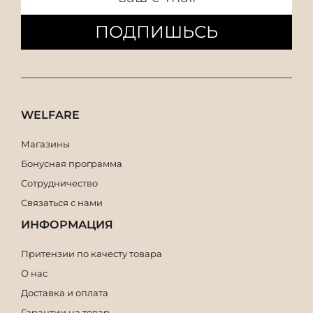
Сумка с ручкой длиной 19 см
Сумка высотой 15 см
Сумка высотой 14 см
Сумка с ручкой длиной 18 см
Сумка высотой 13 см
Сумка высотой 12 см
ПОДПИШЬСЬ
Сумка с ручкой длиной 17 см
Сумка высотой 11 см
Сумка высотой 10 см
Сумка с ручкой длиной 15 см
Сумка с ручкой длиной 10 см
Сумка с ручкой длиной 9 см
WELFARE
Сумка с ручкой длиной 8 см
Сумка с ручкой длиной 7 см
Магазины
Бонусная программа
Сотрудничество
Связаться с нами
ИНФОРМАЦИЯ
Притензии по качесту товара
О нас
Доставка и оплата
Гарантии на товар