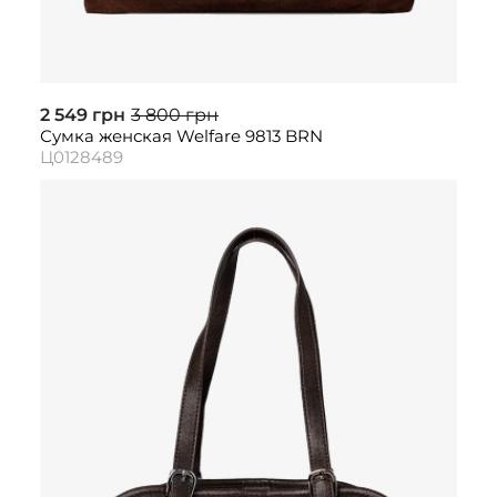
2 549 грн
3 800 грн
Сумка женская Welfare 9813 BRN
Ц0128489