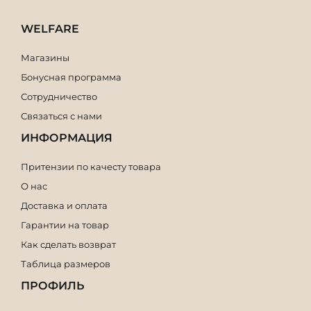
Сумка с ручкой длиной 9 см
WELFARE
Сумка с ручкой длиной 8 см
Магазины
Бонусная программа
Сотрудничество
Связаться с нами
ИНФОРМАЦИЯ
Притензии по качесту товара
О нас
Доставка и оплата
Гарантии на товар
Как сделать возврат
Таблица размеров
ПРОФИЛЬ