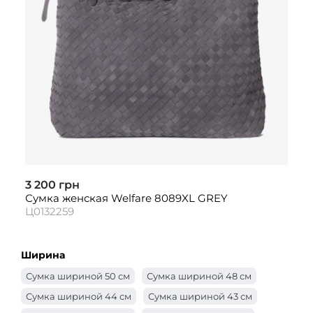
3 200 грн
Сумка женская Welfare 8089XL GREY
Ц0132259
Ширина
Сумка шириной 50 см
Сумка шириной 48 см
Сумка шириной 44 см
Сумка шириной 43 см