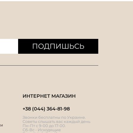
см
Сумка высотой 13 см
м
Сумка высотой 10 см
ПОДПИШЬСЬ
ИНТЕРНЕТ МАГАЗИН
+38 (044) 364-81-98
Звонки бесплатны по Украине.
Советы слышать вас каждый день
ти
Пн-Пт с 9-00 до 17-00.
Сб-Вс - Исходящие