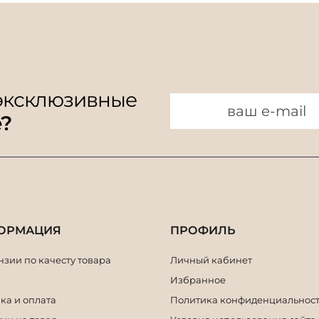
Сумка высотой 15 см
Сумка высотой 14 
Сумка высотой 12 см
Сумка высотой 11 с
 эксклюзивные
e?
ОРМАЦИЯ
ПРОФИЛЬ
зии по качесту товара
Личный кабинет
Избранное
ка и оплата
Политика конфиденциальнос