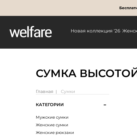
Бесплатн
Новая коллекция '26
Женс
СУМКА ВЫСОТОЙ
Главная
Сумки
КАТЕГОРИИ
Мужские сумки
Женские сумки
Женские рюкзаки