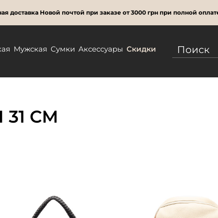
ая доставка Новой почтой при заказе от 3000 грн при полной оплат
кая
Мужская
Сумки
Аксессуары
Скидки
 31 СМ