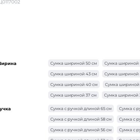
Ц0117002
ирина
Сумка шириной 50 см
Сумка шириной 
Сумка шириной 43 см
Сумка шириной 
Сумка шириной 40 см
Сумка шириной 
Сумка шириной 37 см
Сумка шириной 
Сумка шириной 34 см
Сумка шириной 
учка
Сумка с ручкой длиной 65 см
Сумка с р
Сумка шириной 31 см
Сумка шириной 3
Сумка с ручкой длиной 58 см
Сумка с р
Сумка шириной 28 см
Сумка шириной 
Сумка с ручкой длиной 56 см
Сумка с р
Сумка шириной 25 см
Сумка шириной 