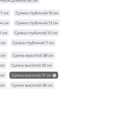
учкой длиной 50 см
1 см
Сумка шириной 20 см
ручкой длиной 47 см
7 см
Сумка глубиной 16 см
8 см
Сумка шириной 17 см
ручкой длиной 42 см
4 см
Сумка глубиной 13 см
5 см
Сумка шириной 14 см
ручкой длиной 38 см
1 см
Сумка глубиной 10 см
учкой длиной 28 см
 см
Сумка глубиной 7 см
учкой длиной 25 см
 см
Сумка глубиной 3 см
 см
Сумка высотой 38 см
учкой длиной 23 см
 см
 см
Сумка высотой 35 см
учкой длиной 21 см
 см
Сумка высотой 31 см
учкой длиной 19 см
 см
Сумка высотой 28 см
учкой длиной 17 см
 см
Сумка высотой 25 см
учкой длиной 10 см
 см
Сумка высотой 22 см
чкой длиной 8 см
см
Сумка высотой 19 см
см
Сумка высотой 16 см