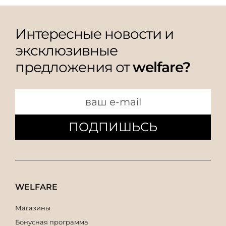
Сумка с ручкой длиной 27 см
Сумка высотой 29 см
Сумка высотой 28 см
Сумка с ручкой длиной 25 см
Сумка высотой 27 см
Сумка высотой 26 см
Интересные новости и
Сумка с ручкой длиной 24 см
Сумка высотой 25 см
Сумка высотой 24 см
эксклюзивные
Сумка с ручкой длиной 23 см
Сумка высотой 23 см
Сумка высотой 22 см
Сумка с ручкой длиной 22 см
предложения от
Сумка высотой 21 см
Сумка высотой 20 см
welfare?
Сумка с ручкой длиной 21 см
Сумка высотой 19 см
Сумка высотой 18 см
Сумка с ручкой длиной 20 см
Сумка высотой 17 см
Сумка высотой 16 см
Сумка с ручкой длиной 19 см
Сумка высотой 15 см
Сумка высотой 14 см
Сумка с ручкой длиной 18 см
Сумка высотой 13 см
Сумка высотой 12 см
ПОДПИШЬСЬ
Сумка с ручкой длиной 17 см
Сумка высотой 11 см
Сумка высотой 10 см
Сумка с ручкой длиной 15 см
Сумка с ручкой длиной 10 см
Сумка с ручкой длиной 9 см
WELFARE
Сумка с ручкой длиной 8 см
Магазины
Бонусная программа