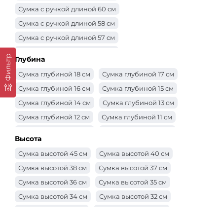
Сумка шириной 34 см
Сумка шириной 33 см
Сумка с ручкой длиной 60 см
Сумка шириной 32 см
Сумка шириной 31 см
Сумка с ручкой длиной 58 см
Сумка шириной 30 см
Сумка шириной 29 см
Сумка с ручкой длиной 57 см
Сумка шириной 28 см
Сумка шириной 27 см
Сумка с ручкой длиной 56 см
Фильтр
Сумка шириной 26 см
Сумка шириной 25 см
Глубина
Сумка с ручкой длиной 55 см
Сумка шириной 24 см
Сумка шириной 23 см
Сумка глубиной 18 см
Сумка глубиной 17 см
Сумка с ручкой длиной 52 см
Сумка шириной 22 см
Сумка шириной 21 см
Сумка глубиной 16 см
Сумка глубиной 15 см
Сумка с ручкой длиной 50 см
Сумка шириной 20 см
Сумка шириной 19 см
Сумка глубиной 14 см
Сумка глубиной 13 см
Сумка с ручкой длиной 48 см
Сумка шириной 18 см
Сумка шириной 17 см
Сумка глубиной 12 см
Сумка глубиной 11 см
Сумка с ручкой длиной 47 см
Сумка шириной 16 см
Сумка шириной 15 см
Сумка глубиной 10 см
Сумка глубиной 9 см
Сумка с ручкой длиной 46 см
Высота
Сумка шириной 14 см
Сумка глубиной 8 см
Сумка глубиной 7 см
Сумка с ручкой длиной 42 см
Сумка высотой 45 см
Сумка высотой 40 см
Сумка глубиной 6 см
Сумка глубиной 5 см
Сумка с ручкой длиной 40 см
Сумка высотой 38 см
Сумка высотой 37 см
Сумка глубиной 3 см
Сумка глубиной 2 см
Сумка с ручкой длиной 38 см
Сумка высотой 36 см
Сумка высотой 35 см
Сумка глубиной 1 см
Сумка с ручкой длиной 36 см
Сумка высотой 34 см
Сумка высотой 32 см
Сумка с ручкой длиной 28 см
Сумка высотой 31 см
Сумка высотой 30 см