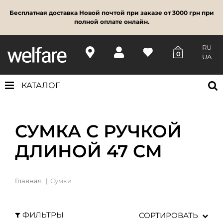
Бесплатная доставка Новой почтой при заказе от 3000 грн при
полной оплате онлайн.
RU
0
UA
КАТАЛОГ
СУМКА С РУЧКОЙ
ДЛИНОЙ 47 СМ
Главная
Сумки
ФИЛЬТРЫ
СОРТИРОВАТЬ