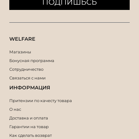
ПОДПИШЬСЬ
Сумка с ручкой длиной 17 см
Сумка высотой 11 см
Сумка высотой 10 см
Сумка с ручкой длиной 15 см
Сумка с ручкой длиной 10 см
Сумка с ручкой длиной 9 см
WELFARE
Сумка с ручкой длиной 8 см
Сумка с ручкой длиной 7 см
Магазины
Бонусная программа
Сотрудничество
Связаться с нами
ИНФОРМАЦИЯ
Притензии по качесту товара
О нас
Доставка и оплата
Гарантии на товар
Как сделать возврат