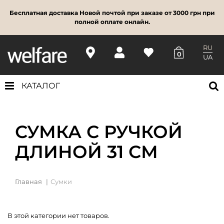
Бесплатная доставка Новой почтой при заказе от 3000 грн при
полной оплате онлайн.
RU
0
UA
КАТАЛОГ
СУМКА С РУЧКОЙ
ДЛИНОЙ 31 СМ
Главная
Сумки
В этой категории нет товаров.