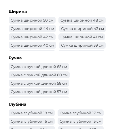
Ширина
Сумка шириной 50 см
Сумка шириной 48 см
Сумка шириной 44 см
Сумка шириной 43 см
Сумка шириной 42 см
Сумка шириной 41 см
Сумка шириной 40 см
Сумка шириной 39 см
Сумка шириной 38 см
Сумка шириной 37 см
Ручка
Сумка шириной 36 см
Сумка шириной 35 см
Сумка с ручкой длиной 65 см
Сумка шириной 34 см
Сумка шириной 33 см
Сумка с ручкой длиной 60 см
Сумка шириной 32 см
Сумка шириной 31 см
Сумка с ручкой длиной 58 см
Сумка шириной 30 см
Сумка шириной 29 см
Сумка с ручкой длиной 57 см
Сумка шириной 28 см
Сумка шириной 27 см
Сумка с ручкой длиной 56 см
Сумка шириной 26 см
Сумка шириной 25 см
Глубина
Сумка с ручкой длиной 55 см
Сумка шириной 24 см
Сумка шириной 23 см
Сумка глубиной 18 см
Сумка глубиной 17 см
Сумка с ручкой длиной 52 см
Сумка шириной 22 см
Сумка шириной 21 см
Сумка глубиной 16 см
Сумка глубиной 15 см
Сумка с ручкой длиной 50 см
Сумка шириной 20 см
Сумка шириной 19 см