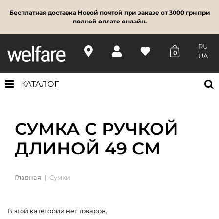
Бесплатная доставка Новой почтой при заказе от 3000 грн при
полной оплате онлайн.
RU
0
UA
КАТАЛОГ
СУМКА С РУЧКОЙ
ДЛИНОЙ 49 СМ
Главная
Сумки
В этой категории нет товаров.