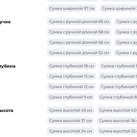
Сумка шириной 37 см
Сумка шириной 
Сумка шириной 34 см
Сумка шириной 
учка
Сумка с ручкой длиной 65 см
Сумка с р
Сумка шириной 31 см
Сумка шириной 3
Сумка с ручкой длиной 58 см
Сумка с р
Сумка шириной 28 см
Сумка шириной 
Сумка с ручкой длиной 56 см
Сумка с р
Сумка шириной 25 см
Сумка шириной 
Сумка с ручкой длиной 52 см
Сумка с р
Сумка шириной 22 см
Сумка шириной 2
Сумка с ручкой длиной 48 см
Сумка с 
лубина
Сумка глубиной 18 см
Сумка глубиной 1
Сумка шириной 19 см
Сумка шириной 1
Сумка с ручкой длиной 46 см
Сумка с 
Сумка глубиной 15 см
Сумка глубиной 1
Сумка шириной 16 см
Сумка шириной 1
Сумка с ручкой длиной 40 см
Сумка с 
Сумка глубиной 12 см
Сумка глубиной 1
Сумка с ручкой длиной 36 см
Сумка с р
Сумка глубиной 9 см
Сумка глубиной 8
Сумка с ручкой длиной 27 см
Сумка с р
Сумка глубиной 6 см
Сумка глубиной 5
ысота
Сумка высотой 45 см
Сумка высотой 40
Сумка с ручкой длиной 24 см
Сумка с р
Сумка глубиной 2 см
Сумка глубиной 1
Сумка высотой 37 см
Сумка высотой 36
Сумка с ручкой длиной 22 см
Сумка с р
Сумка высотой 34 см
Сумка высотой 32
Сумка с ручкой длиной 20 см
Сумка с р