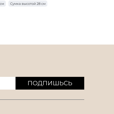
 см
Сумка высотой 28 см
учкой длиной 17 см
 см
Сумка высотой 25 см
учкой длиной 10 см
 см
Сумка высотой 22 см
чкой длиной 8 см
см
Сумка высотой 19 см
см
Сумка высотой 16 см
см
Сумка высотой 13 см
м
Сумка высотой 10 см
ПОДПИШЬСЬ