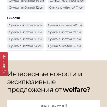
Сумка глубиной 14 см
Сумка глубиной 13 см
Сумка с ручкой длиной 48 см
Сумка шириной 18 см
Сумка шириной 17 см
Сумка глубиной 12 см
Сумка глубиной 11 см
Сумка с ручкой длиной 47 см
Сумка шириной 16 см
Сумка шириной 15 см
Сумка глубиной 10 см
Сумка глубиной 9 см
Сумка с ручкой длиной 46 см
Высота
Сумка шириной 14 см
Сумка глубиной 8 см
Сумка глубиной 7 см
Сумка с ручкой длиной 42 см
Сумка высотой 45 см
Сумка высотой 40 см
Сумка глубиной 6 см
Сумка глубиной 5 см
Сумка с ручкой длиной 40 см
Сумка высотой 38 см
Сумка высотой 37 см
Сумка глубиной 3 см
Сумка глубиной 2 см
Сумка с ручкой длиной 38 см
Сумка высотой 36 см
Сумка высотой 35 см
Сумка глубиной 1 см
Сумка с ручкой длиной 36 см
Сумка высотой 34 см
Сумка высотой 32 см
Сумка с ручкой длиной 28 см
Сумка высотой 31 см
Сумка высотой 30 см
Фильтр
Сумка с ручкой длиной 27 см
Сумка высотой 29 см
Сумка высотой 28 см
Сумка с ручкой длиной 25 см
Сумка высотой 27 см
Сумка высотой 26 см
Интересные новости и
Сумка с ручкой длиной 24 см
Сумка высотой 25 см
Сумка высотой 24 см
эксклюзивные
Сумка с ручкой длиной 23 см
Сумка высотой 23 см
Сумка высотой 22 см
Сумка с ручкой длиной 22 см
предложения от
Сумка высотой 21 см
Сумка высотой 20 см
welfare?
Сумка с ручкой длиной 21 см
Сумка высотой 19 см
Сумка высотой 18 см
Сумка с ручкой длиной 20 см
Сумка высотой 17 см
Сумка высотой 16 см