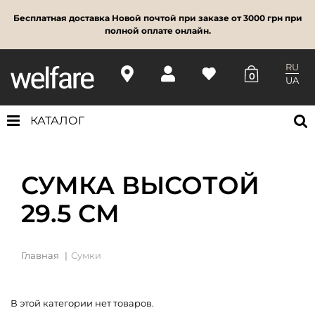
Бесплатная доставка Новой почтой при заказе от 3000 грн при
полной оплате онлайн.
RU
0
UA
КАТАЛОГ
СУМКА ВЫСОТОЙ
29.5 СМ
Главная
Сумки
В этой категории нет товаров.