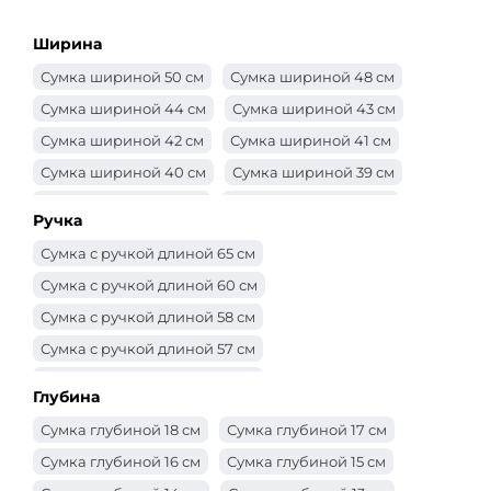
Ширина
Сумка шириной 50 см
Сумка шириной 48 см
Сумка шириной 44 см
Сумка шириной 43 см
Сумка шириной 42 см
Сумка шириной 41 см
Сумка шириной 40 см
Сумка шириной 39 см
Сумка шириной 38 см
Сумка шириной 37 см
Ручка
Сумка шириной 36 см
Сумка шириной 35 см
Сумка с ручкой длиной 65 см
Сумка шириной 34 см
Сумка шириной 33 см
Сумка с ручкой длиной 60 см
Сумка шириной 32 см
Сумка шириной 31 см
Сумка с ручкой длиной 58 см
Сумка шириной 30 см
Сумка шириной 29 см
Сумка с ручкой длиной 57 см
Сумка шириной 28 см
Сумка шириной 27 см
Сумка с ручкой длиной 56 см
Сумка шириной 26 см
Сумка шириной 25 см
Глубина
Сумка с ручкой длиной 55 см
Сумка шириной 24 см
Сумка шириной 23 см
Сумка глубиной 18 см
Сумка глубиной 17 см
Сумка с ручкой длиной 52 см
Сумка шириной 22 см
Сумка шириной 21 см
Сумка глубиной 16 см
Сумка глубиной 15 см
Сумка с ручкой длиной 50 см
Сумка шириной 20 см
Сумка шириной 19 см