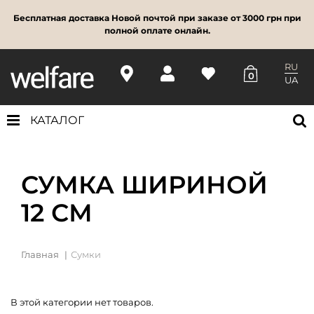
Бесплатная доставка Новой почтой при заказе от 3000 грн при
полной оплате онлайн.
RU
0
UA
КАТАЛОГ
СУМКА ШИРИНОЙ
12 СМ
Главная
Сумки
В этой категории нет товаров.