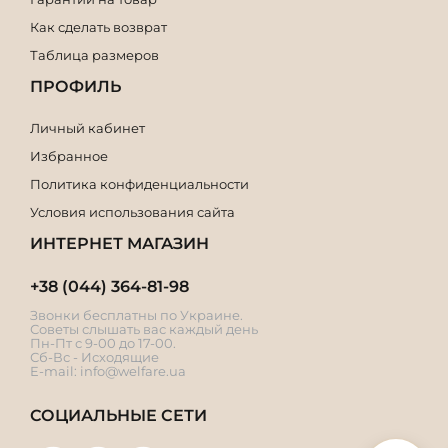
Как сделать возврат
Таблица размеров
ПРОФИЛЬ
Личный кабинет
Избранное
Политика конфиденциальности
Условия использования сайта
ИНТЕРНЕТ МАГАЗИН
+38 (044) 364-81-98
Звонки бесплатны по Украине.
Советы слышать вас каждый день
Пн-Пт с 9-00 до 17-00.
Сб-Вс - Исходящие
E-mail:
info@welfare.ua
СОЦИАЛЬНЫЕ СЕТИ