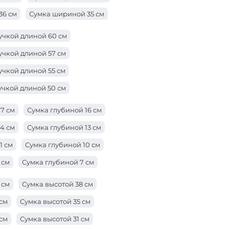
36 см
Сумка шириной 35 см
33 см
Сумка шириной 32 см
учкой длиной 60 см
0 см
Сумка шириной 29 см
учкой длиной 57 см
27 см
Сумка шириной 26 см
учкой длиной 55 см
24 см
Сумка шириной 23 см
учкой длиной 50 см
1 см
Сумка шириной 20 см
ручкой длиной 47 см
7 см
Сумка глубиной 16 см
8 см
Сумка шириной 17 см
ручкой длиной 42 см
4 см
Сумка глубиной 13 см
5 см
Сумка шириной 14 см
ручкой длиной 38 см
1 см
Сумка глубиной 10 см
учкой длиной 28 см
 см
Сумка глубиной 7 см
учкой длиной 25 см
 см
Сумка глубиной 3 см
 см
Сумка высотой 38 см
учкой длиной 23 см
 см
 см
Сумка высотой 35 см
учкой длиной 21 см
 см
Сумка высотой 31 см
учкой длиной 19 см