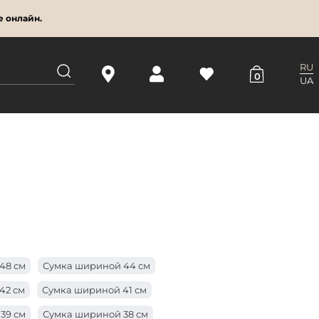
е онлайн.
RU
0
UA
48 см
Сумка шириной 44 см
42 см
Сумка шириной 41 см
39 см
Сумка шириной 38 см