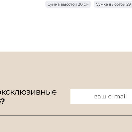
Сумка высотой 30 см
Сумка высотой 29
Сумка с ручкой длиной 18 см
Сумка с р
Сумка высотой 27 см
Сумка высотой 26
Сумка с ручкой длиной 15 см
Сумка с р
Сумка высотой 24 см
Сумка высотой 23
Сумка с ручкой длиной 9 см
Сумка с ру
Сумка высотой 21 см
Сумка высотой 20 
Сумка высотой 18 см
Сумка высотой 17 
Сумка высотой 15 см
Сумка высотой 14 
Сумка высотой 12 см
Сумка высотой 11 с
 эксклюзивные
e?