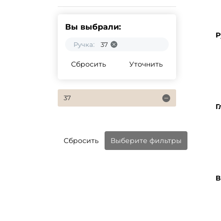
Вы выбрали:
Р
Ручка:
37
Сбросить
Уточнить
37
Г
Сбросить
Выберите фильтры
В