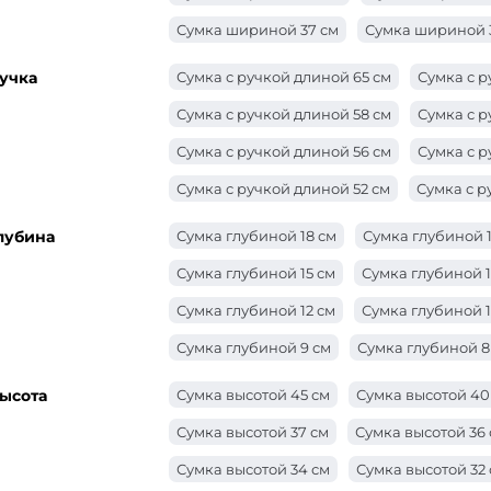
Сумка шириной 37 см
Сумка шириной 
Сумка шириной 34 см
Сумка шириной 
учка
Сумка с ручкой длиной 65 см
Сумка с р
Сумка шириной 31 см
Сумка шириной 3
Сумка с ручкой длиной 58 см
Сумка с р
Сумка шириной 28 см
Сумка шириной 
Сумка с ручкой длиной 56 см
Сумка с р
Сумка шириной 25 см
Сумка шириной 
Сумка с ручкой длиной 52 см
Сумка с р
Сумка шириной 22 см
Сумка шириной 2
Сумка с ручкой длиной 48 см
Сумка с 
лубина
Сумка глубиной 18 см
Сумка глубиной 1
Сумка шириной 19 см
Сумка шириной 1
Сумка с ручкой длиной 46 см
Сумка с 
Сумка глубиной 15 см
Сумка глубиной 1
Сумка шириной 16 см
Сумка шириной 1
Сумка с ручкой длиной 40 см
Сумка с 
Сумка глубиной 12 см
Сумка глубиной 1
Сумка с ручкой длиной 36 см
Сумка с р
Сумка глубиной 9 см
Сумка глубиной 8
Сумка с ручкой длиной 27 см
Сумка с р
Сумка глубиной 6 см
Сумка глубиной 5
ысота
Сумка высотой 45 см
Сумка высотой 40
Сумка с ручкой длиной 24 см
Сумка с р
Сумка глубиной 2 см
Сумка глубиной 1
Сумка высотой 37 см
Сумка высотой 36
Сумка с ручкой длиной 22 см
Сумка с р
Сумка высотой 34 см
Сумка высотой 32
Сумка с ручкой длиной 20 см
Сумка с р