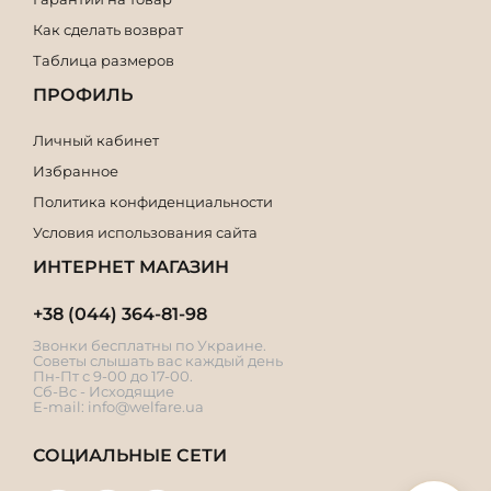
Как сделать возврат
Таблица размеров
ПРОФИЛЬ
Личный кабинет
Избранное
Политика конфиденциальности
Условия использования сайта
ИНТЕРНЕТ МАГАЗИН
+38 (044) 364-81-98
Звонки бесплатны по Украине.
Советы слышать вас каждый день
Пн-Пт с 9-00 до 17-00.
Сб-Вс - Исходящие
E-mail:
info@welfare.ua
СОЦИАЛЬНЫЕ СЕТИ