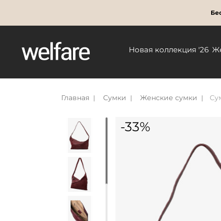
Бес
Новая коллекция '26
Ж
Главная
Сумки
Женские сумки
Су
-33%