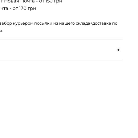
 Новая Почта - от 150 грн
та - от 170 грн
 – забор курьером посылки из нашего склада+доставка по
ы.