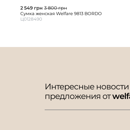
2 549 грн
3 800 грн
Сумка женская Welfare 9813 BORDO
Ц0128490
Интересные новости
предложения от
welf