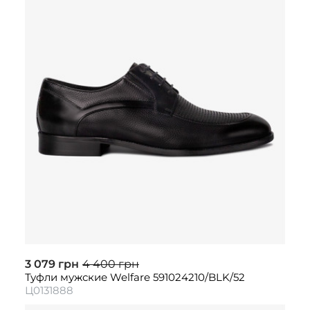
3 079 грн
4 400 грн
Туфли мужские Welfare 591024210/BLK/52
Ц0131888