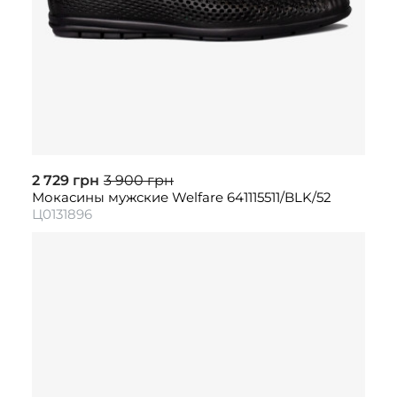
2 729 грн
3 900 грн
Мокасины мужские Welfare 641115511/BLK/52
Ц0131896