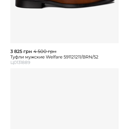
3 825 грн
4 500 грн
Туфли мужские Welfare 591121211/BRN/52
Ц0131889