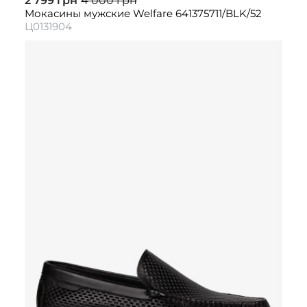
2 799 грн
4 000 грн
Мокасины мужские Welfare 641375711/BLK/52
Ц0131904