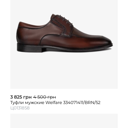
3 825 грн
4 500 грн
Туфли мужские Welfare 334071411/BRN/52
Ц0131858