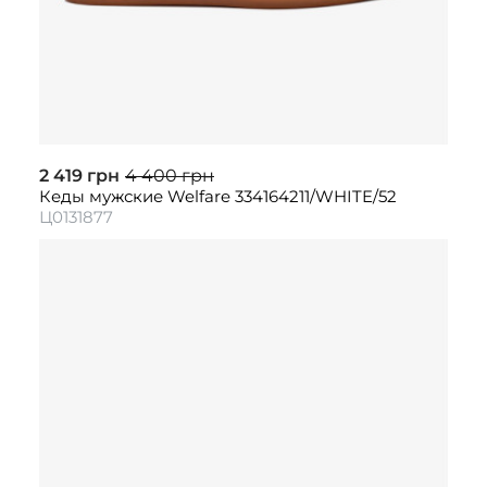
2 419 грн
4 400 грн
Кеды мужские Welfare 334164211/WHITE/52
Ц0131877