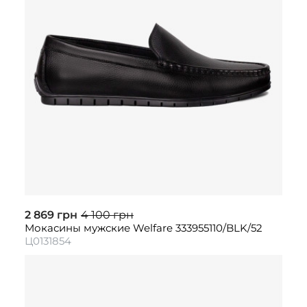
2 869 грн
4 100 грн
Мокасины мужские Welfare 333955110/BLK/52
Ц0131854