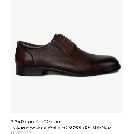
3 740 грн
4 400 грн
Туфли мужские Welfare 590901410/D.BRN/52
Ц0131883