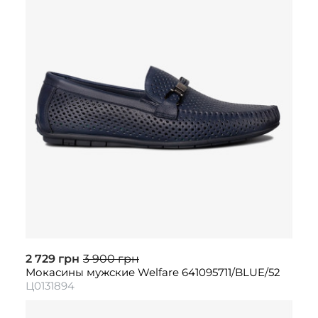
2 729 грн
3 900 грн
Мокасины мужские Welfare 641095711/BLUE/52
Ц0131894