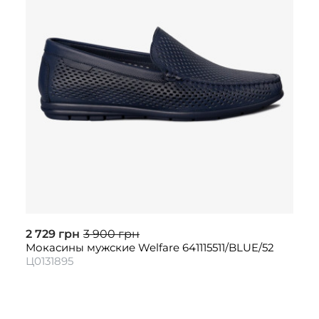
2 729 грн
3 900 грн
Мокасины мужские Welfare 641115511/BLUE/52
Ц0131895