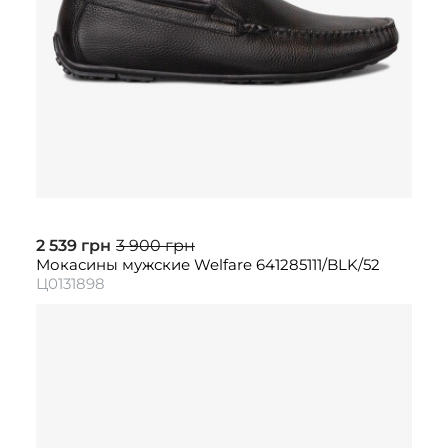
2 539 грн
3 900 грн
Мокасины мужские Welfare 641285111/BLK/52
Ц0131898