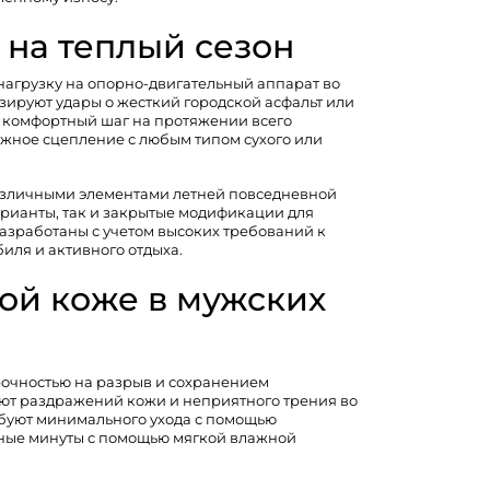
на теплый сезон
агрузку на опорно-двигательный аппарат во
ируют удары о жесткий городской асфальт или
 комфортный шаг на протяжении всего
ежное сцепление с любым типом сухого или
различными элементами летней повседневной
рианты, так и закрытые модификации для
азработаны с учетом высоких требований к
иля и активного отдыха.
ной коже в мужских
рочностью на разрыв и сохранением
ют раздражений кожи и неприятного трения во
буют минимального ухода с помощью
нные минуты с помощью мягкой влажной