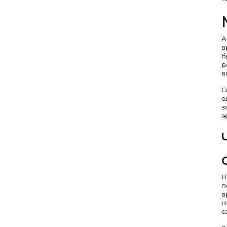
А
в
б
р
в
С
о
з
э
Н
п
в
с
с