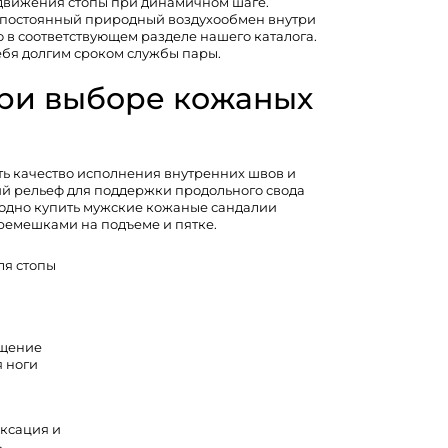
 движения стопы при динамичном шаге.
т постоянный природный воздухообмен внутри
 в соответствующем разделе нашего каталога.
бя долгим сроком службы пары.
при выборе кожаных
ь качество исполнения внутренних швов и
ий рельеф для поддержки продольного свода
годно купить мужские кожаные сандалии
ремешками на подъеме и пятке.
ля стопы
щение
 ноги
ксация и
ь