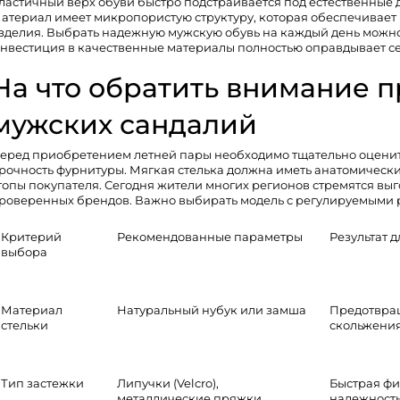
ластичный верх обуви быстро подстраивается под естественные
атериал имеет микропористую структуру, которая обеспечивае
зделия. Выбрать надежную
мужскую обувь на каждый день
можно
нвестиция в качественные материалы полностью оправдывает се
На что обратить внимание 
мужских сандалий
еред приобретением летней пары необходимо тщательно оценит
рочность фурнитуры. Мягкая стелька должна иметь анатомическ
топы покупателя. Сегодня жители многих регионов стремятся вы
роверенных брендов. Важно выбирать модель с регулируемыми 
Критерий
Рекомендованные параметры
Результат д
выбора
Материал
Натуральный нубук или замша
Предотвра
стельки
скольжения
Тип застежки
Липучки (Velcro),
Быстрая фи
металлические пряжки
надежност