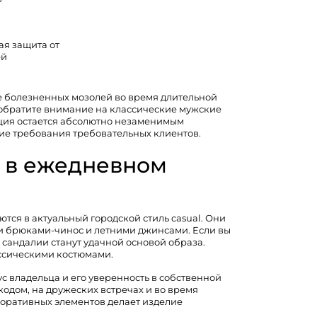
я защита от
ей
е болезненных мозолей во время длительной
 обратите внимание на классические
мужские
кция остается абсолютно незаменимым
ие требования требовательных клиентов.
 в ежедневном
тся в актуальный городской стиль casual. Они
и брюками-чинос и летними джинсами. Если вы
сандалии станут удачной основой образа.
ссическими костюмами.
 владельца и его уверенность в собственной
одом, на дружеских встречах и во время
коративных элементов делает изделие