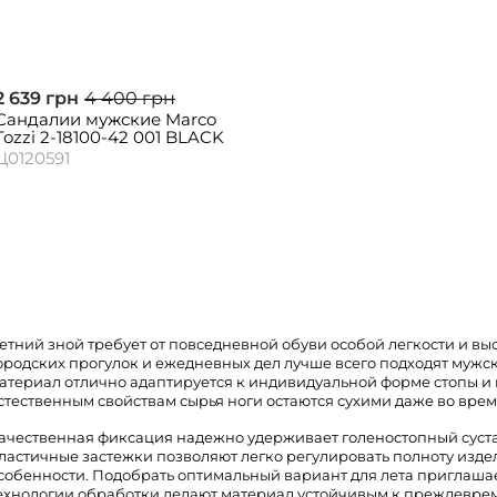
2 639 грн
4 400 грн
Сандалии мужские Marco
Tozzi 2-18100-42 001 BLACK
Ц0120591
етний зной требует от повседневной обуви особой легкости и вы
ородских прогулок и ежедневных дел лучше всего подходят мужск
атериал отлично адаптируется к индивидуальной форме стопы и
стественным свойствам сырья ноги остаются сухими даже во вре
ачественная фиксация надежно удерживает голеностопный суста
ластичные застежки позволяют легко регулировать полноту изд
собенности. Подобрать оптимальный вариант для лета приглаша
ехнологии обработки делают материал устойчивым к преждевре