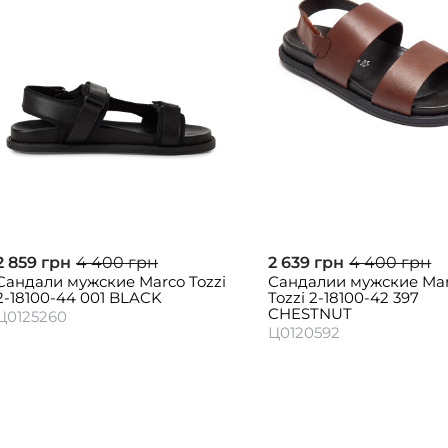
2 859 грн
4 400 грн
2 639 грн
4 400 грн
Сандали мужские Marco Tozzi
Сандалии мужские Ma
2-18100-44 001 BLACK
Tozzi 2-18100-42 397
CHESTNUT
Ц0125260
Ц0120592