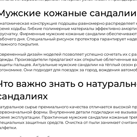
Мужские кожаные сандалии 
натомическая конструкция подошвы равномерно распределяет н
ремя ходьбы. Гибкие полимерные материалы эффективно амортиз
русчатку. Фирменные мужские кожаные сандалии обеспечивают
абочего дня. Специальный рисунок протектора гарантирует над
лажного покрытия.
овременный дизайн моделей позволяет успешно сочетать их с 
дежды. Производители предлагают как открытые облегченные ва
ащиты пальцев. Актуальные
мужские сандалии на тёплый сезон
р
ргономике. Они подходят для поездок за город, вождения автомоб
Что важно знать о натураль
сандалиях
атуральное сырье премиального качества отличается высокой п
ервоначальной формы. Внутренние детали подкладки не вызыва
ремя эксплуатации. Практичные мужские сандалии кожаные тре
пециальных защитных средств. Очистка от пыли занимает счита
алфетки.