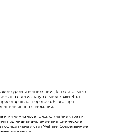
сокого уровня вентиляции. Для длительных
ие сандалии из натуральной кожи. Этот
 предотвращает перегрев. Благодаря
мя интенсивного движения.
в и минимизирует риск случайных травм.
елия под индивидуальные анатомические
ет официальный сайт
Welfare
. Современные
менному износу.