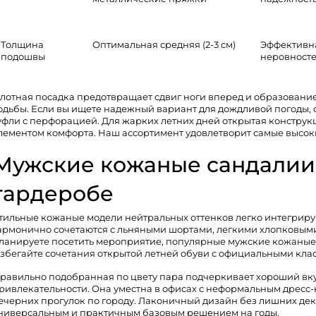
Толщина
Оптимальная средняя (2-3 см)
Эффективна
подошвы
неровност
лотная посадка предотвращает сдвиг ноги вперед и образовани
одьбы. Если вы ищете надежный вариант для дождливой погоды,
уфли
с перфорацией. Для жарких летних дней открытая констру
лементом комфорта. Наш ассортимент удовлетворит самые высок
Мужские кожаные сандалии
гардеробе
тильные кожаные модели нейтральных оттенков легко интегрирую
армонично сочетаются с льняными шортами, легкими хлопковым
ланируете посетить мероприятие, популярные мужские кожаные 
збегайте сочетания открытой летней обуви с официальными кла
равильно подобранная по цвету пара подчеркивает хороший вкус
ривлекательности. Она уместна в офисах с неформальным дресс-к
ечерних прогулок по городу. Лаконичный дизайн без лишних де
ниверсальным и практичным базовым решением на годы.