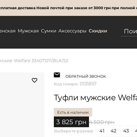
платная доставка Новой почтой при заказе от 3000 грн при полной 
енская
Мужская
Сумки
Аксессуары
Скидки
ские Welfare 334071211/BLK/52
ОБРАТНЫЙ ЗВОНОК
0131857
Код товара:
Туфли мужские Welfa
Есть в наличии
3 825 грн
4 500 грн
41
42
43
Выберите размер: