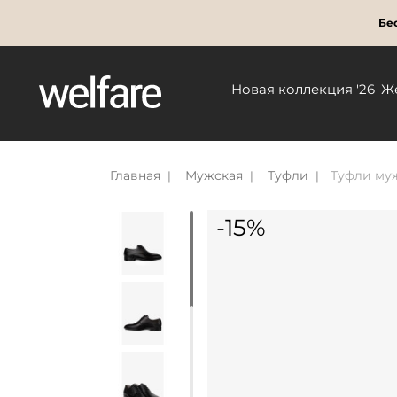
Бес
Новая коллекция '26
Ж
Главная
Мужская
Туфли
Туфли муж
-15%