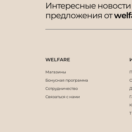
Интересные новости
предложения от
welf
WELFARE
Магазины
П
Бонусная программа
О
Сотрудничество
Д
Связаться с нами
Г
К
Т