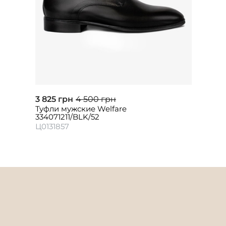
3 825 грн
4 500 грн
Туфли мужские Welfare
334071211/BLK/52
Ц0131857