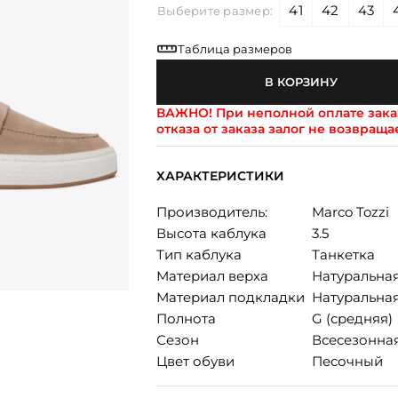
41
42
43
Выберите размер:
Таблица размеров
В КОРЗИНУ
ВАЖНО!
При неполной оплате заказ
отказа от заказа залог не возвраща
ХАРАКТЕРИСТИКИ
Производитель:
Marco Tozzi
Высота каблука
3.5
Тип каблука
Танкетка
Материал верха
Натуральна
Материал подкладки
Натуральна
Полнота
G (средняя)
Сезон
Всесезонна
Цвет обуви
Песочный