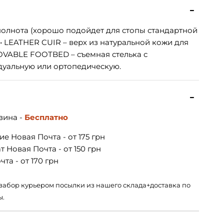
 полнота (хорошо подойдет для стопы стандартной
• LEATHER CUIR – верх из натуральной кожи для
OVABLE FOOTBED – съемная стелька с
уальную или ортопедическую.
зина -
Бесплатно
е Новая Почта - от 175 грн
 Новая Почта - от 150 грн
та - от 170 грн
 – забор курьером посылки из нашего склада+доставка по
ы.