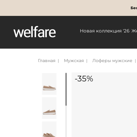
Бес
Новая коллекция '26
Ж
Главная
Мужская
Лоферы мужские
-35%