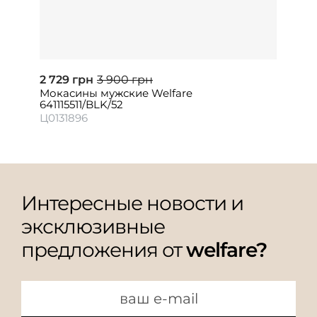
2 729 грн
3 900 грн
Мокасины мужские Welfare
641115511/BLK/52
Ц0131896
Интересные новости и
эксклюзивные
предложения от
welfare?