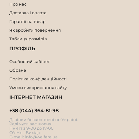
Про нас
Доставка і оплата
Гарантії на товар
Як зробити повернення
Таблиця розмірів
ПРОФІЛЬ
Особистий кабінет
Обране
Політика конфіденційності
Умови використання сайту
ІНТЕРНЕТ МАГАЗИН
+38 (044) 364-81-98
Дзвінки безкоштовні по Україні.
Раді чути вас щодня
Пн-Пт з 9-00 до 17-00.
Сб-Нд - Вихідні
E-mail:
info@welfare.ua