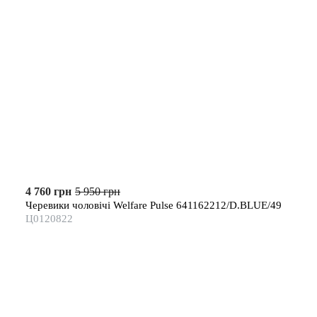
4 760 грн
5 950 грн
Черевики чоловічі Welfare Pulse 641162212/D.BLUE/49
Ц0120822