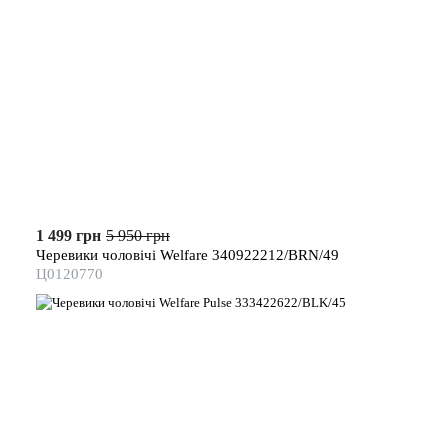
1 499 грн
5 950 грн
Черевики чоловічі Welfare 340922212/BRN/49
Ц0120770