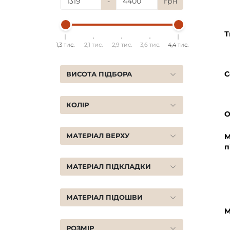
-
грн
Т
1,3 тис.
2,1 тис.
2,9 тис.
3,6 тис.
4,4 тис.
С
ВИСОТА ПІДБОРА
КОЛІР
О
МАТЕРІАЛ ВЕРХУ
М
п
МАТЕРІАЛ ПІДКЛАДКИ
МАТЕРІАЛ ПІДОШВИ
М
РОЗМІР