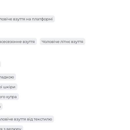
ловіче взуття на платформі
всесезонне взуття
Чоловіче літнє взуття
кладкою
ої шкіри
ого хутра
ю
байки
ловіче взуття від текстилю
тя з велюру