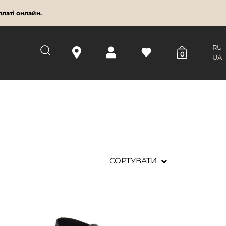
латі онлайн.
RU
0
UA
СОРТУВАТИ