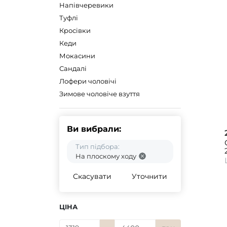
Напівчеревики
Туфлі
Кросівки
Кеди
Мокасини
Сандалі
Лофери чоловічі
Зимове чоловіче взуття
Ви вибрали:
Тип підбора:
На плоскому ходу
Скасувати
Уточнити
ЦІНА