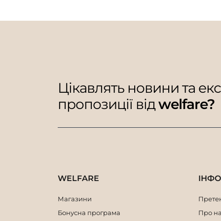
Цікавлять новини та ек
пропозиції від
welfare?
WELFARE
ІНФ
Магазини
Претен
Бонусна програма
Про н