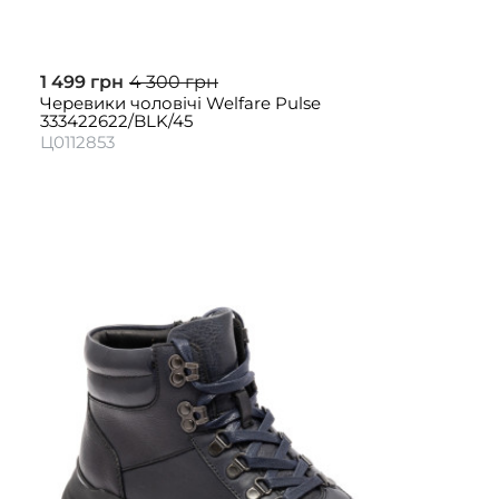
1 499 грн
4 300 грн
Черевики чоловічі Welfare Pulse
333422622/BLK/45
Ц0112853