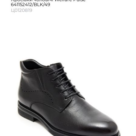
641152412/BLK/49
Ц0120819