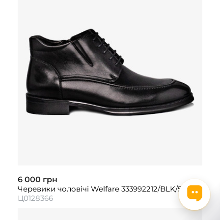
6 000 грн
Черевики чоловічі Welfare 333992212/BLK/51
Ц0128366