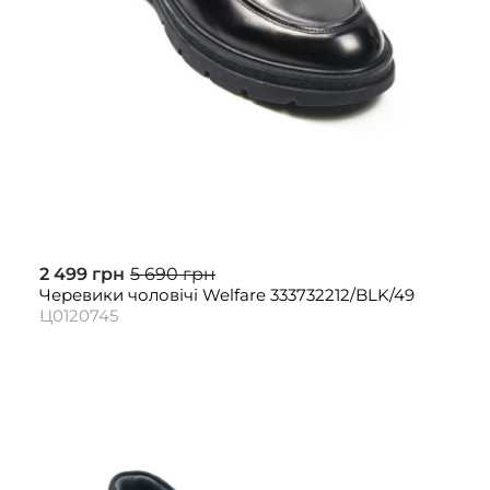
2 499 грн
5 690 грн
Черевики чоловічі Welfare 333732212/BLK/49
Ц0120745