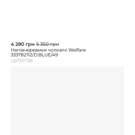
4 280 грн
5 350 грн
Напівчеревики чоловічі Welfare
333782112/D.BLUE/49
Ц0120758