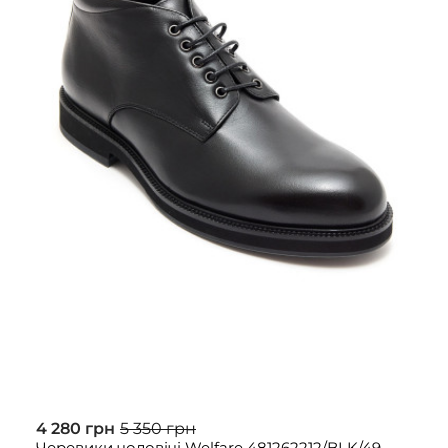
4 280 грн
5 350 грн
Черевики чоловічі Welfare 481262212/BLK/49