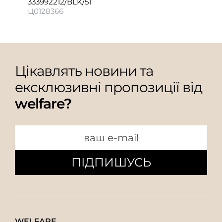
333992212/BLK/51
Ц0128366
Цікавлять новини та
ексклюзивні пропозиції від
welfare?
ПІДПИШУСЬ
WELFARE