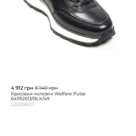
4 912 грн
6 140 грн
Кросівки чоловічі Welfare Pulse
641152613/BLK/49
Ц0120820