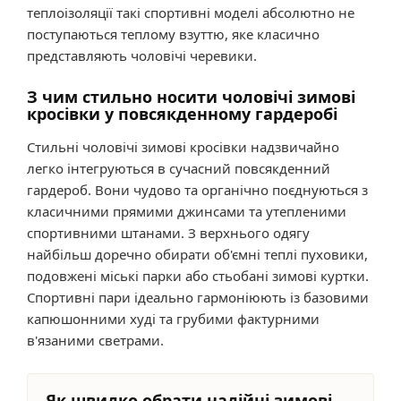
теплоізоляції такі спортивні моделі абсолютно не
поступаються теплому взуттю, яке класично
представляють чоловічі черевики.
З чим стильно носити чоловічі зимові
кросівки у повсякденному гардеробі
Стильні чоловічі зимові кросівки надзвичайно
легко інтегруються в сучасний повсякденний
гардероб. Вони чудово та органічно поєднуються з
класичними прямими джинсами та утепленими
спортивними штанами. З верхнього одягу
найбільш доречно обирати об'ємні теплі пуховики,
подовжені міські парки або стьобані зимові куртки.
Спортивні пари ідеально гармоніюють із базовими
капюшонними худі та грубими фактурними
в'язаними светрами.
Як швидко обрати надійні зимові