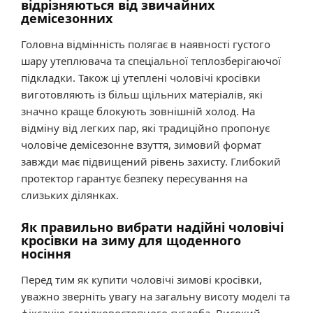
відрізняються від звичайних
демісезонних
Головна відмінність полягає в наявності густого
шару утеплювача та спеціальної теплозберігаючої
підкладки. Також ці утеплені чоловічі кросівки
виготовляють із більш щільних матеріалів, які
значно краще блокують зовнішній холод. На
відміну від легких пар, які традиційно пропонує
чоловіче демісезонне взуття, зимовий формат
завжди має підвищений рівень захисту. Глибокий
протектор гарантує безпеку пересування на
слизьких ділянках.
Як правильно вибрати надійні чоловічі
кросівки на зиму для щоденного
носіння
Перед тим як купити чоловічі зимові кросівки,
уважно зверніть увагу на загальну висоту моделі та
фіксацію гомілковостопного суглоба. Високий