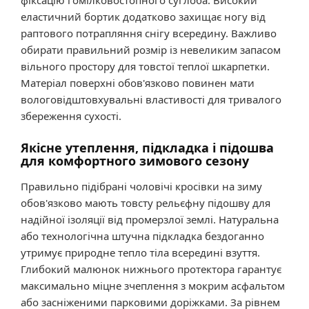
еластичний бортик додатково захищає ногу від
раптового потрапляння снігу всередину. Важливо
обирати правильний розмір із невеликим запасом
вільного простору для товстої теплої шкарпетки.
Матеріал поверхні обов'язково повинен мати
вологовідштовхувальні властивості для тривалого
збереження сухості.
Якісне утеплення, підкладка і підошва
для комфортного зимового сезону
Правильно підібрані чоловічі кросівки на зиму
обов'язково мають товсту рельєфну підошву для
надійної ізоляції від промерзлої землі. Натуральна
або технологічна штучна підкладка бездоганно
утримує природне тепло тіла всередині взуття.
Глибокий малюнок нижнього протектора гарантує
максимально міцне зчеплення з мокрим асфальтом
або засніженими парковими доріжками. За рівнем