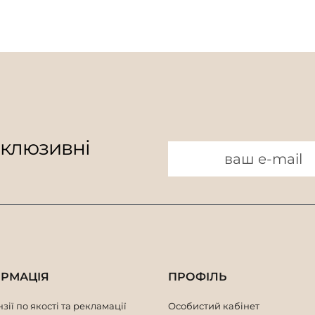
Чоловічі сумки висотою 15 см
Чоловічі 
Чоловічі сумки висотою 13 см
Чоловічі 
склюзивні
ОРМАЦІЯ
ПРОФІЛЬ
зії по якості та рекламації
Особистий кабінет