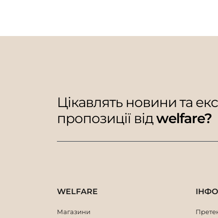
Цікавлять новини та ек
пропозиції від
welfare?
WELFARE
ІНФ
Магазини
Претен