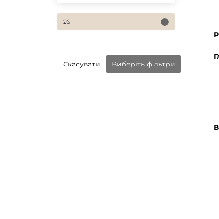
26
Р
Г
Скасувати
Виберіть фільтри
В