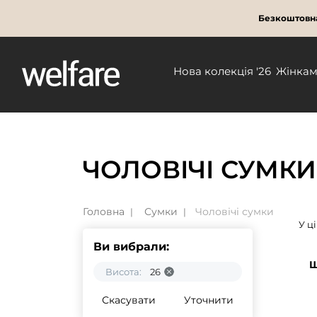
Безкоштовна
Нова колекція '26
Жінка
ЧОЛОВІЧІ СУМКИ
Головна
Сумки
Чоловічі сумки
У ц
Ви вибрали:
Ш
Висота:
26
Скасувати
Уточнити