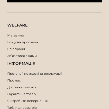
Чоловічі сумки висотою 13 см
Чоловічі сумки висотою 11 см
WELFARE
Магазини
Бонусна програма
Співпраця
Зв’язатися з нами
ІНФОРМАЦІЯ
Претензії по якості та рекламації
Про нас
Доставка і оплата
Гарантії на товар
Як зробити повернення
Таблиця розмірів