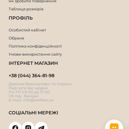
Як зробити повернення
Таблиця розмірів
ПРОФІЛЬ
Особистий кабінет
Обране
Політика конфіденційності
Умови використання сайту
ІНТЕРНЕТ МАГАЗИН
+38 (044) 364-81-98
Дзвінки безкоштовні по Україні.
Раді чути вас щодня
Пн-Пт з 9-00 до 17-00.
Сб-Нд - Вихідні
E-mail:
info@welfare.ua
СОЦІАЛЬНІ МЕРЕЖІ