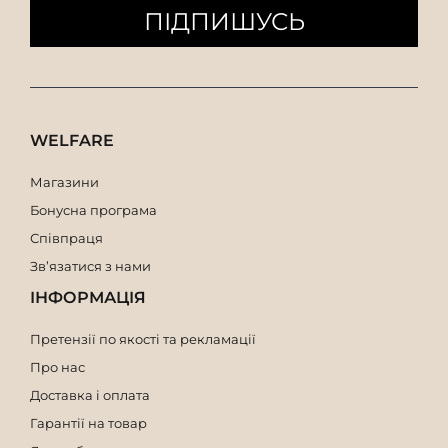
Чоловічі сумки висотою 14 см
ПІДПИШУСЬ
Чоловічі сумки висотою 13 см
Чоловічі сумки висотою 11 см
WELFARE
Магазини
Бонусна програма
Співпраця
Зв’язатися з нами
ІНФОРМАЦІЯ
Претензії по якості та рекламації
Про нас
Доставка і оплата
Гарантії на товар