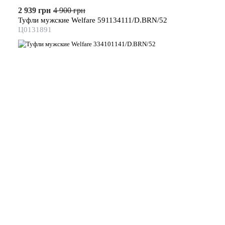
2 939 грн
4 900 грн
Туфли мужские Welfare 591134111/D.BRN/52
Ц0131891