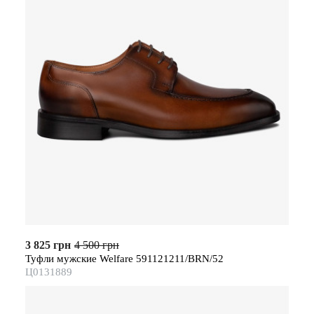
3 825 грн
4 500 грн
Туфли мужские Welfare 591121211/BRN/52
Ц0131889