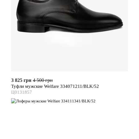
3 825 грн
4 500 грн
Туфли мужские Welfare 334071211/BLK/52
Ц0131857