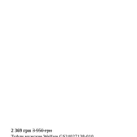
2 369 грн
3 950 грн
Туфли мужские Welfare GS24027138-010