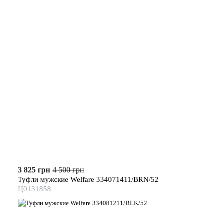
3 825 грн
4 500 грн
Туфли мужские Welfare 334071411/BRN/52
Ц0131858