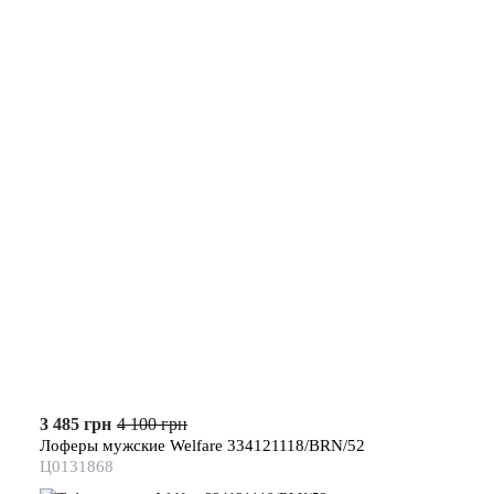
3 485 грн
4 100 грн
Лоферы мужские Welfare 334121118/BRN/52
Ц0131868