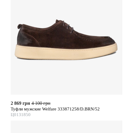
2 869 грн
4 100 грн
Туфли мужские Welfare 333871258/D.BRN/52
Ц0131850