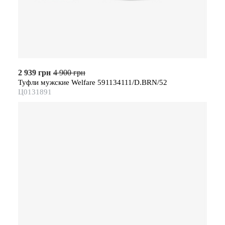
2 939 грн
4 900 грн
Туфли мужские Welfare 591134111/D.BRN/52
Ц0131891