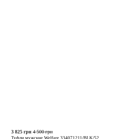
3 825 грн
4 500 грн
Туфли мужские Welfare 334071211/BLK/52