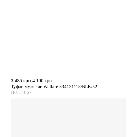
3 485 грн
4 100 грн
Туфли мужские Welfare 334121118/BLK/52
Ц0131867