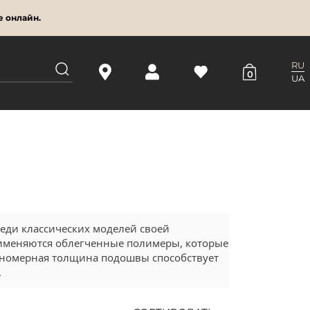
е онлайн.
RU
0
UA
еди классических моделей своей
именяются облегченные полимеры, которые
авномерная толщина подошвы способствует
.