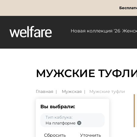
Бесплатн
Новая коллекция '26
Женс
МУЖСКИЕ ТУФЛ
Главная
Мужская
Мужские туфли
Вы выбрали:
Тип каблука:
На платформе
Сбросить
Уточнить