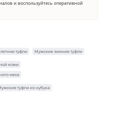
риалов и воспользуйтесь оперативной
летние туфли
Мужские зимние туфли
ьной кожи
ного меха
ужские туфли из нубука